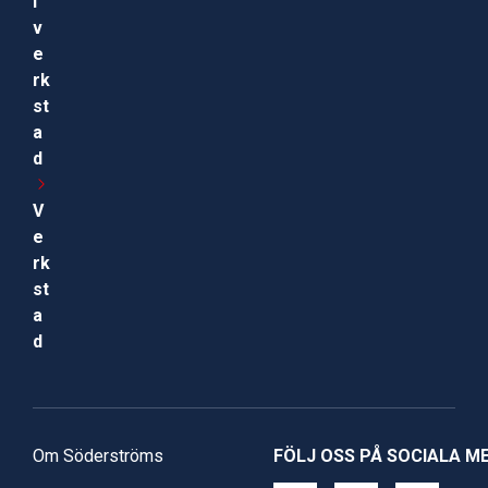
i
v
e
rk
st
a
d
V
e
rk
st
a
d
Om Söderströms
FÖLJ OSS PÅ SOCIALA M