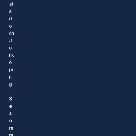
st
a
d
o
ch
J
ö
nk
ö
pi
n
g.
S
e
s
o
m
m