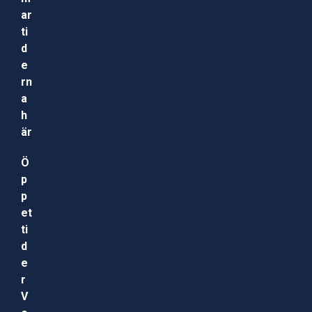
ar
ti
d
e
rn
a
h
är
Ö
p
p
et
ti
d
e
r
V