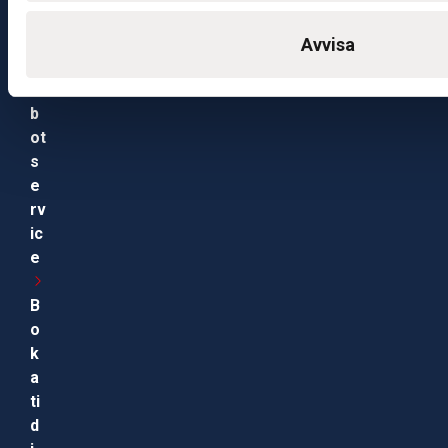
r
Avvisa
R
o
b
ot
s
e
rv
ic
e
B
o
k
a
ti
d