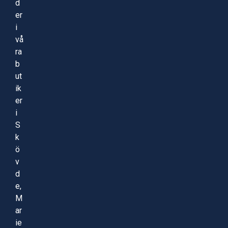
d
er
i
vå
ra
b
ut
ik
er
i
S
k
ö
v
d
e,
M
ar
ie