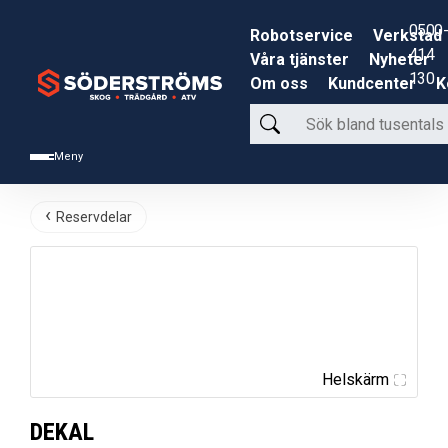
0500-
Robotservice
Verkstad
414
Våra tjänster
Nyheter
130
Om oss
Kundcenter
K
Sök
bland
Meny
tusentals
produkter
Reservdelar
Helskärm
DEKAL