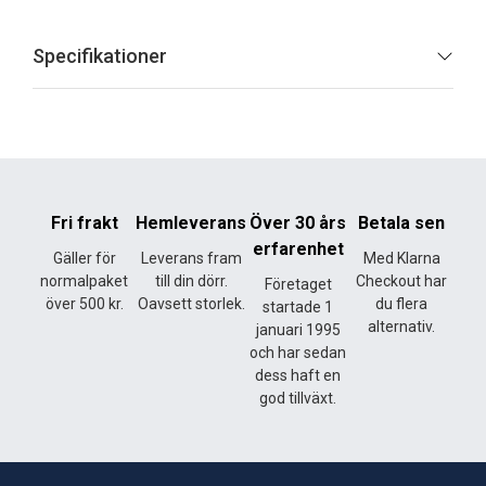
Specifikationer
Fri frakt
Hemleverans
Över 30 års
Betala sen
erfarenhet
Gäller för
Leverans fram
Med Klarna
normalpaket
till din dörr.
Checkout har
Företaget
över 500 kr.
Oavsett storlek.
du flera
startade 1
alternativ.
januari 1995
och har sedan
dess haft en
god tillväxt.