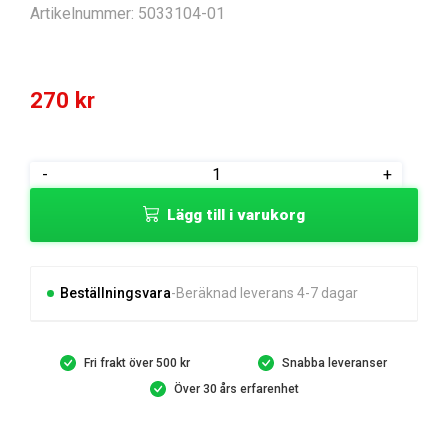
Artikelnummer:
5033104-01
270
kr
Bygel
-
+
Pro
Lägg till i varukorg
4
2002
-
>2003
Beställningsvara
Beräknad leverans 4-7 dagar
mängd
Fri frakt över 500 kr
Snabba leveranser
Över 30 års erfarenhet