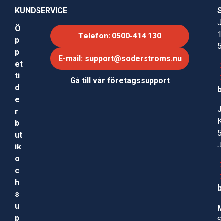
KUNDSERVICE
J
Ö
Telefon: 0500-414 130
p
p
E-mail: support@soderstroms.nu
et
ti
Gå till vår företagssupport
d
e
r
b
ut
ik
o
c
h
s
u
p
S