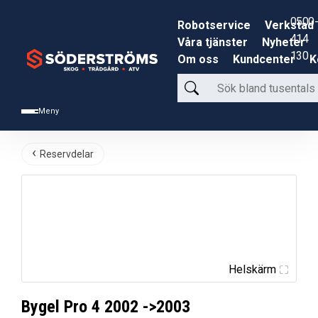
0500-
Robotservice
Verkstad
414
Våra tjänster
Nyheter
130
Om oss
Kundcenter
K
Sök
bland
Meny
tusentals
produkter
Reservdelar
Helskärm
Bygel Pro 4 2002 ->2003