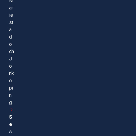
M
ar
ie
st
a
d
o
ch
J
ö
nk
ö
pi
n
g.
S
e
s