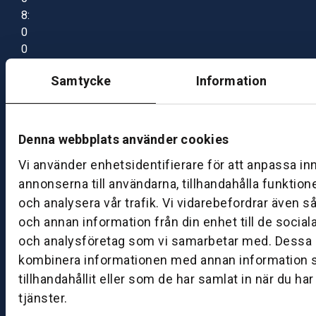
8:
0
0
–
Samtycke
Information
1
7:
0
0
Denna webbplats använder cookies
Vi använder enhetsidentifierare för att anpassa in
B
annonserna till användarna, tillhandahålla funktion
ut
och analysera vår trafik. Vi vidarebefordrar även s
ik
och annan information från din enhet till de socia
S
och analysföretag som vi samarbetar med. Dessa k
k
kombinera informationen med annan information 
ö
tillhandahållit eller som de har samlat in när du ha
v
tjänster.
d
e