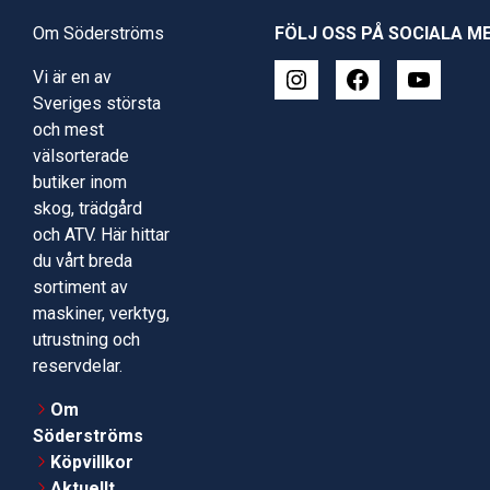
Om Söderströms
FÖLJ OSS PÅ SOCIALA M
Vi är en av
Sveriges största
och mest
välsorterade
butiker inom
skog, trädgård
och ATV. Här hittar
du vårt breda
sortiment av
maskiner, verktyg,
utrustning och
reservdelar.
Om
Söderströms
Köpvillkor
Aktuellt