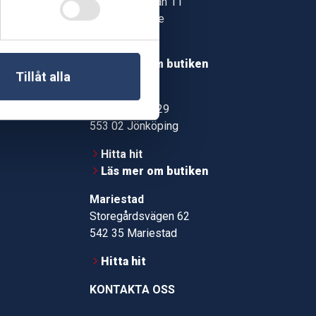
Jonstorpsgatan 11
549 37 Skövde
30
Hitta hit
roms.nu
Läs mer om butiken
Tillåt alla
pport
Jönköping
Kämpevägen 29
553 02 Jönköping
Hitta hit
Läs mer om butiken
Mariestad
Storegårdsvägen 62
542 35 Mariestad
Hitta hit
KONTAKTA OSS