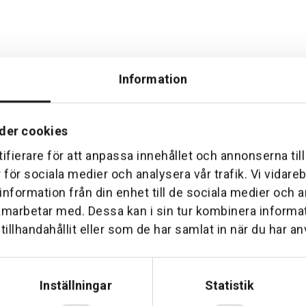
Information
der cookies
ifierare för att anpassa innehållet och annonserna til
Hemleverans
Över 30 års erfare
r för sociala medier och analysera vår trafik. Vi vidar
am till din dörr. Oavsett storlek.
Företaget startade 1 januari 1
 information från din enhet till de sociala medier och
sedan dess haft en god til
amarbetar med. Dessa kan i sin tur kombinera inform
illhandahållit eller som de har samlat in när du har an
Inställningar
Statistik