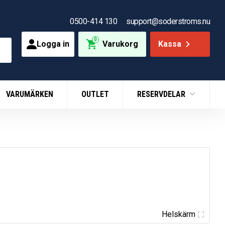
0500-414 130
support@soderstroms.nu
0
Logga in
Varukorg
Kassa
VARUMÄRKEN
OUTLET
RESERVDELAR
Helskärm