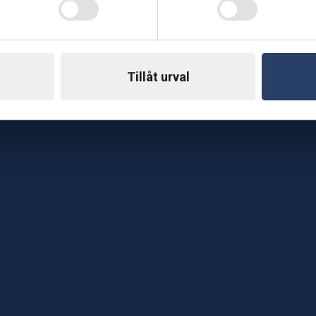
Telefon: 0500-414 1
ing
E-mail: support@soderst
e
Tillåt urval
rkstad
Gå till vår företagssu