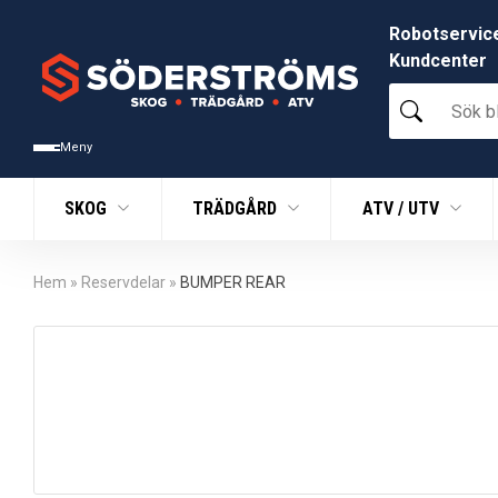
Robotservic
Kundcenter
Sök
bland
tusentals
Meny
produkter
SKOG
TRÄDGÅRD
ATV / UTV
Hem
»
Reservdelar
»
BUMPER REAR