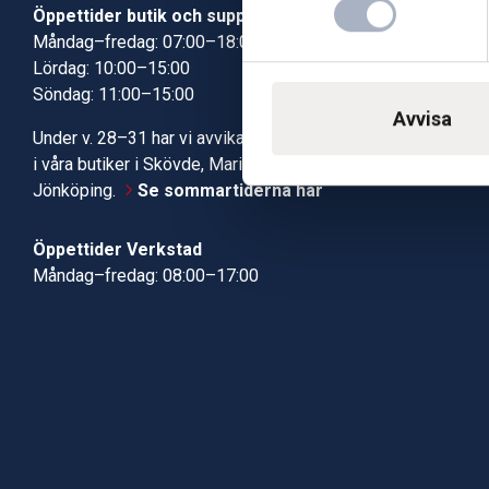
Öppettider butik och support
Butik Skövde
Måndag–fredag: 07:00–18:00
Butik Jönköp
Lördag: 10:00–15:00
Kundcenter
Söndag: 11:00–15:00
Robotservic
Avvisa
Boka tid i ve
Under v. 28–31 har vi avvikande öppettider
Verkstad
i våra butiker i Skövde, Mariestad och
Jönköping.
Se sommartiderna här
Öppettider Verkstad
Måndag–fredag: 08:00–17:00