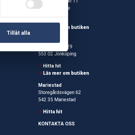
Jonstorpsgatan 11
549 37 Skövde
30
Hitta hit
roms.nu
Läs mer om butiken
Tillåt alla
pport
Jönköping
Kämpevägen 29
553 02 Jönköping
Hitta hit
Läs mer om butiken
Mariestad
Storegårdsvägen 62
542 35 Mariestad
Hitta hit
KONTAKTA OSS