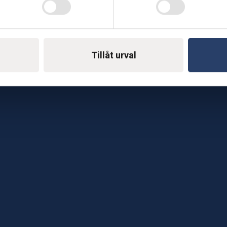
Telefon: 0500-414 1
ing
E-mail: support@soderst
e
Tillåt urval
rkstad
Gå till vår företagssu