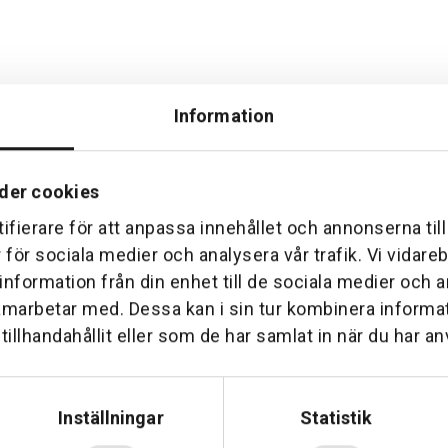
Information
der cookies
ifierare för att anpassa innehållet och annonserna til
Hemleverans
Över 30 års erfare
r för sociala medier och analysera vår trafik. Vi vidar
am till din dörr. Oavsett storlek.
Företaget startade 1 januari 1
 information från din enhet till de sociala medier och
sedan dess haft en god til
amarbetar med. Dessa kan i sin tur kombinera inform
illhandahållit eller som de har samlat in när du har an
Inställningar
Statistik