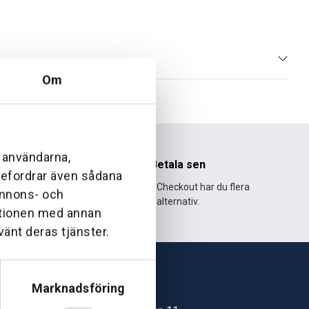
Om
l användarna,
nhet
Betala sen
ebefordrar även sådana
995 och har
Med Klarna Checkout har du flera
 annons- och
lväxt.
alternativ.
ationen med annan
vänt deras tjänster.
Marknadsföring
Skövde