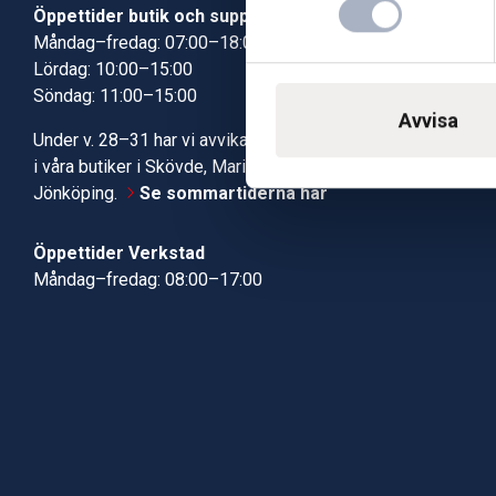
Öppettider butik och support
Butik Skövde
Måndag–fredag: 07:00–18:00
Butik Jönköp
Lördag: 10:00–15:00
Kundcenter
Söndag: 11:00–15:00
Robotservic
Avvisa
Boka tid i ve
Under v. 28–31 har vi avvikande öppettider
Verkstad
i våra butiker i Skövde, Mariestad och
Jönköping.
Se sommartiderna här
Öppettider Verkstad
Måndag–fredag: 08:00–17:00