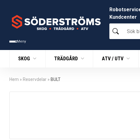
Robotservic
Kundcenter
Sök
bland
tusentals
Meny
produkter
SKOG
TRÄDGÅRD
ATV / UTV
Hem
»
Reservdelar
»
BULT