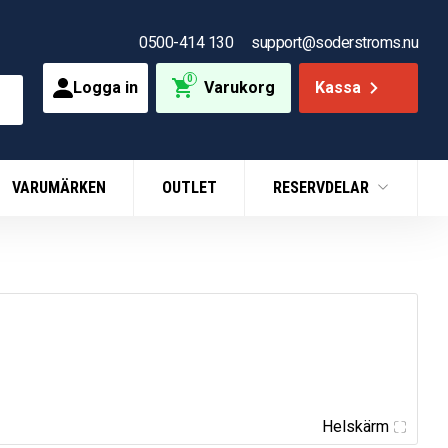
0500-414 130
support@soderstroms.nu
0
Logga in
Varukorg
Kassa
VARUMÄRKEN
OUTLET
RESERVDELAR
Helskärm