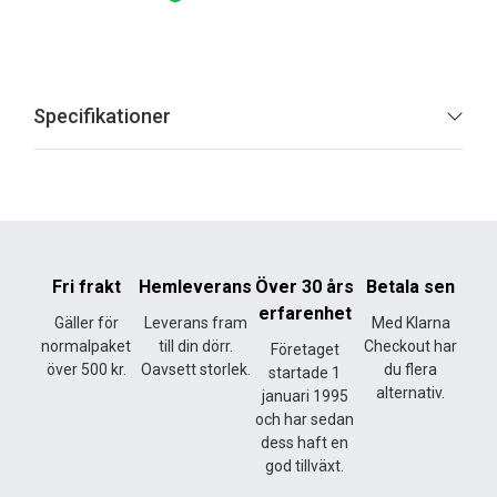
Specifikationer
Fri frakt
Hemleverans
Över 30 års
Betala sen
erfarenhet
Gäller för
Leverans fram
Med Klarna
normalpaket
till din dörr.
Checkout har
Företaget
över 500 kr.
Oavsett storlek.
du flera
startade 1
alternativ.
januari 1995
och har sedan
dess haft en
god tillväxt.