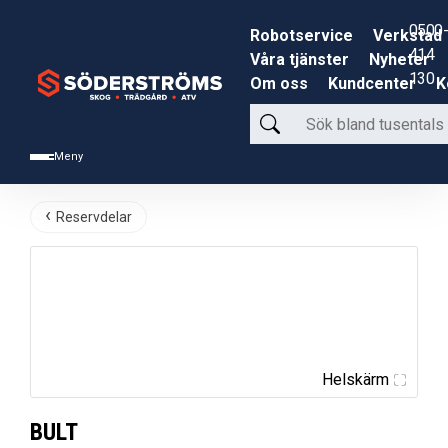
0500-
Robotservice
Verkstad
414
Våra tjänster
Nyheter
130
Om oss
Kundcenter
K
Sök
bland
Meny
tusentals
produkter
Reservdelar
Helskärm
BULT