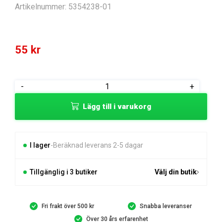
Artikelnummer:
5354238-01
55
kr
BULT
-
+
mängd
Lägg till i varukorg
I lager
Beräknad leverans 2-5 dagar
Tillgänglig i 3 butiker
Välj din butik
Fri frakt över 500 kr
Snabba leveranser
Över 30 års erfarenhet