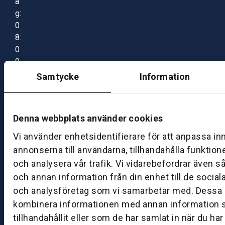
a
g:
0
8:
0
0
–
Samtycke
Information
1
7:
0
Denna webbplats använder cookies
0
Vi använder enhetsidentifierare för att anpassa in
annonserna till användarna, tillhandahålla funktion
B
och analysera vår trafik. Vi vidarebefordrar även s
ut
och annan information från din enhet till de socia
ik
och analysföretag som vi samarbetar med. Dessa k
S
k
kombinera informationen med annan information 
ö
tillhandahållit eller som de har samlat in när du ha