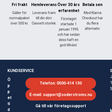
Fri frakt
Hemleverans
Över 30 års
Betala sen
erfarenhet
Gäller för
Leverans fram
Med Klarna
normalpaket
till din dörr.
Checkout har
Företaget
över 500 kr.
Oavsett storlek.
du flera
startade 1
alternativ.
januari 1995
och har sedan
dess haft en
god tillväxt.
KUNDSERVICE
J
Ö
Telefon: 0500-414 130
p
p
E-mail: support@soderstroms.nu
et
ti
Gå till vår företagssupport
d