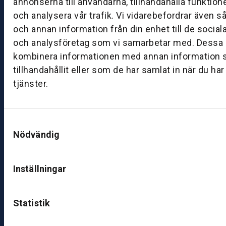
annonserna till användarna, tillhandahålla funktion
0
och analysera vår trafik. Vi vidarebefordrar även s
och annan information från din enhet till de socia
B
och analysföretag som vi samarbetar med. Dessa k
ut
kombinera informationen med annan information 
ik
tillhandahållit eller som de har samlat in när du ha
S
k
tjänster.
ö
v
d
Samtyckesval
e
Nödvändig
B
ut
Inställningar
ik
J
Statistik
ö
n