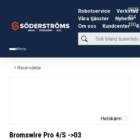
0500-
Robotservice
Verkstad
414
Våra tjänster
Nyheter
130
Om oss
Kundcenter
K
Sök
bland
Meny
tusentals
produkter
Reservdelar
Helskärm
Bromswire Pro 4/S ->03