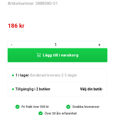
Artikelnummer:
5888580-01
186
kr
BLADE
-
+
80
Lägg till i varukorg
ASSY
mängd
1 i lager
Beräknad leverans 2-5 dagar
Tillgänglig i 2 butiker
Välj din butik
Fri frakt över 500 kr
Snabba leveranser
Över 30 års erfarenhet