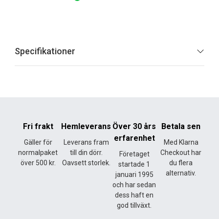
Specifikationer
Fri frakt
Hemleverans
Över 30 års
Betala sen
erfarenhet
Gäller för
Leverans fram
Med Klarna
normalpaket
till din dörr.
Checkout har
Företaget
över 500 kr.
Oavsett storlek.
du flera
startade 1
alternativ.
januari 1995
och har sedan
dess haft en
god tillväxt.