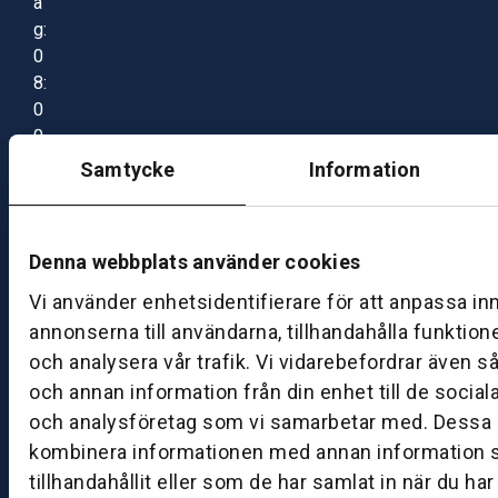
a
g:
0
8:
0
0
–
Samtycke
Information
1
7:
0
Denna webbplats använder cookies
0
Vi använder enhetsidentifierare för att anpassa in
annonserna till användarna, tillhandahålla funktion
B
och analysera vår trafik. Vi vidarebefordrar även s
ut
och annan information från din enhet till de socia
ik
och analysföretag som vi samarbetar med. Dessa k
S
k
kombinera informationen med annan information 
ö
tillhandahållit eller som de har samlat in när du ha