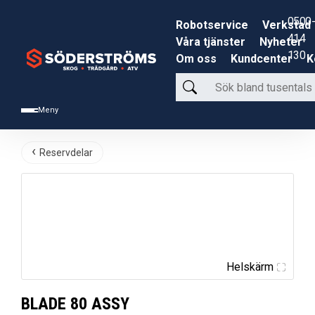
0500-
Robotservice
Verkstad
414
Våra tjänster
Nyheter
130
Om oss
Kundcenter
K
Sök
bland
Meny
tusentals
produkter
Reservdelar
Helskärm
BLADE 80 ASSY