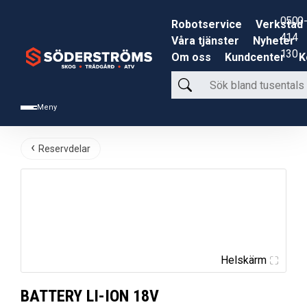
0500-
Robotservice
Verkstad
414
Våra tjänster
Nyheter
130
Om oss
Kundcenter
K
Sök
bland
Meny
tusentals
produkter
Reservdelar
Helskärm
BATTERY LI-ION 18V