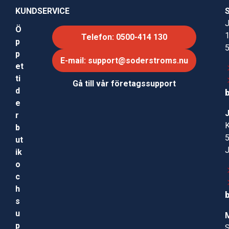
KUNDSERVICE
J
Ö
Telefon: 0500-414 130
p
p
E-mail: support@soderstroms.nu
et
ti
Gå till vår företagssupport
d
e
r
b
ut
ik
o
c
h
s
u
p
S