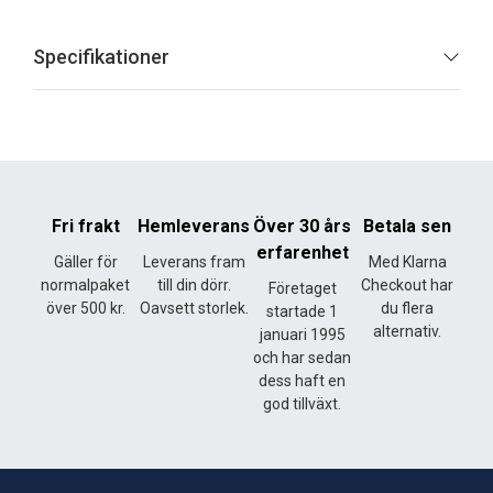
Specifikationer
Fri frakt
Hemleverans
Över 30 års
Betala sen
erfarenhet
Gäller för
Leverans fram
Med Klarna
normalpaket
till din dörr.
Checkout har
Företaget
över 500 kr.
Oavsett storlek.
du flera
startade 1
alternativ.
januari 1995
och har sedan
dess haft en
god tillväxt.