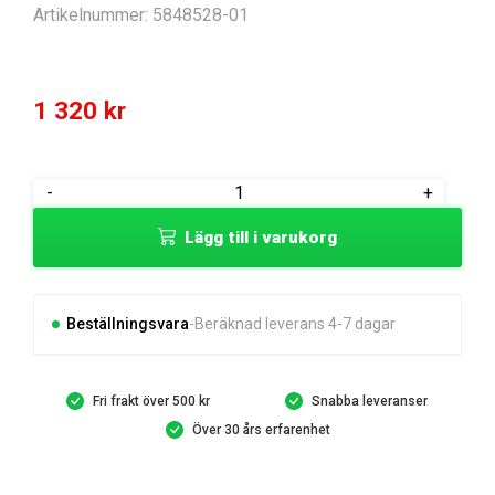
Artikelnummer:
5848528-01
1 320
kr
BATTERY
-
+
LI-
Lägg till i varukorg
ION
18V
mängd
Beställningsvara
Beräknad leverans 4-7 dagar
Fri frakt över 500 kr
Snabba leveranser
Över 30 års erfarenhet