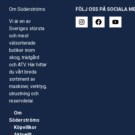
Om Söderströms
FÖLJ OSS PÅ SOCIALA M
Vi är en av
Sveriges största
och mest
välsorterade
butiker inom
skog, trädgård
och ATV. Här hittar
du vårt breda
sortiment av
maskiner, verktyg,
utrustning och
reservdelar.
Om
Söderströms
Köpvillkor
Aktuellt