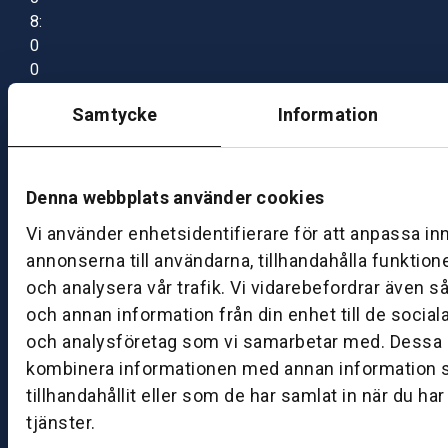
8:
0
0
–
Samtycke
Information
1
7:
0
0
Denna webbplats använder cookies
Vi använder enhetsidentifierare för att anpassa in
B
annonserna till användarna, tillhandahålla funktion
ut
och analysera vår trafik. Vi vidarebefordrar även s
ik
och annan information från din enhet till de socia
S
och analysföretag som vi samarbetar med. Dessa k
k
kombinera informationen med annan information 
ö
tillhandahållit eller som de har samlat in när du ha
v
tjänster.
d
e