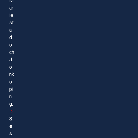
M
ar
ie
st
a
d
o
ch
J
ö
nk
ö
pi
n
g.
S
e
s