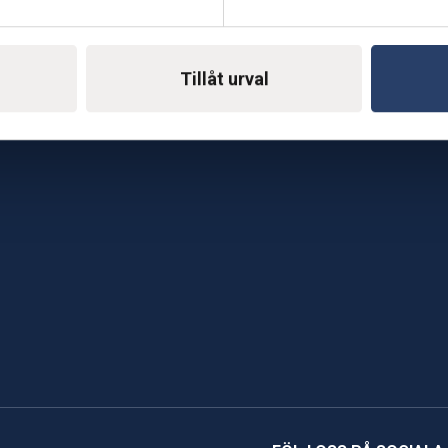
E-mail: support@soderst
e
rkstad
Gå till vår företagssu
Tillåt urval