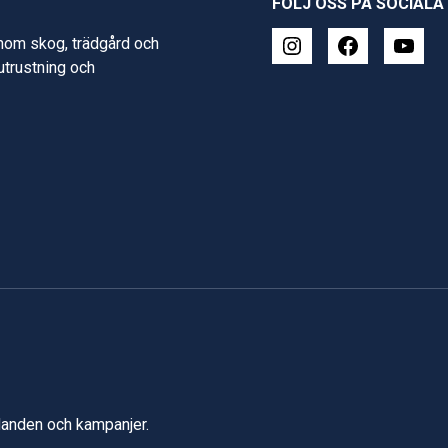
FÖLJ OSS PÅ SOCIALA
inom skog, trädgård och
 utrustning och
udanden och kampanjer.