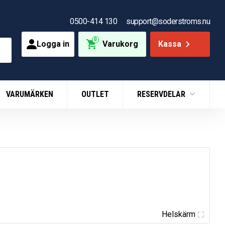
0500-414 130
support@soderstroms.nu
0
Logga in
Varukorg
Kassa
VARUMÄRKEN
OUTLET
RESERVDELAR
Helskärm