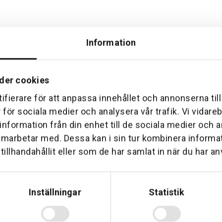
Information
der cookies
Hemleverans
Över 30 års erfare
ifierare för att anpassa innehållet och annonserna til
am till din dörr. Oavsett storlek.
Företaget startade 1 januari 1
r för sociala medier och analysera vår trafik. Vi vidar
sedan dess haft en god til
 information från din enhet till de sociala medier och
amarbetar med. Dessa kan i sin tur kombinera inform
illhandahållit eller som de har samlat in när du har an
Inställningar
Statistik
Telefon: 0500-414 1
ing