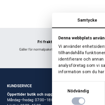
Samtycke
Denna webbplats använ
Fri frakt
Vi använder enhetsident
Gäller för normalpaket över 500 kr.
Leverans fr
tillhandahålla funktione
identifierare och annan
analysföretag som vi s
information som du har t
Samtyckesval
KUNDSERVICE
Nödvändig
Öppettider butik och support
Butik Skövde
Måndag–fredag: 07:00–18:00
Butik Jönköp