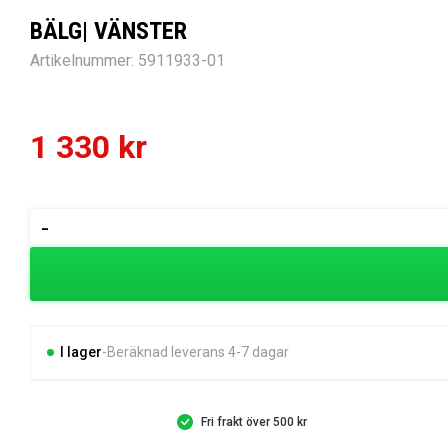
BÄLG| VÄNSTER
Artikelnummer:
5911933-01
1 330
kr
BÄLG|
-
VÄNSTER
mängd
I lager
Beräknad leverans 4-7 dagar
Fri frakt över 500 kr