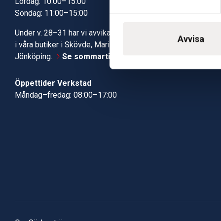
Lördag: 10:00–15:00
Kundcenter
Söndag: 11:00–15:00
Robotservic
Boka tid i ve
Under v. 28–31 har vi avvikande öppettider
Verkstad
Avvisa
i våra butiker i Skövde, Mariestad och
Jönköping.
Se sommartiderna här
Öppettider Verkstad
Måndag–fredag: 08:00–17:00