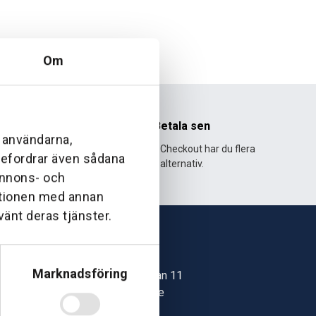
Om
nhet
Betala sen
l användarna,
995 och har
Med Klarna Checkout har du flera
ebefordrar även sådana
lväxt.
alternativ.
 annons- och
ationen med annan
vänt deras tjänster.
Skövde
Marknadsföring
Jonstorpsgatan 11
549 37 Skövde
30