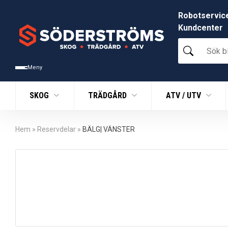
Robotservic
Kundcenter
Sök
bland
tusentals
Meny
produkter
SKOG
TRÄDGÅRD
ATV / UTV
Hem
»
Reservdelar
»
BÄLG| VÄNSTER