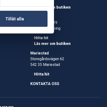
Hitta hit
roms.nu
Läs mer om butiken
pport
Jönköping
Tillåt alla
Kämpevägen 29
553 02 Jönköping
Hitta hit
Läs mer om butiken
Mariestad
Storegårdsvägen 62
542 35 Mariestad
Hitta hit
KONTAKTA OSS