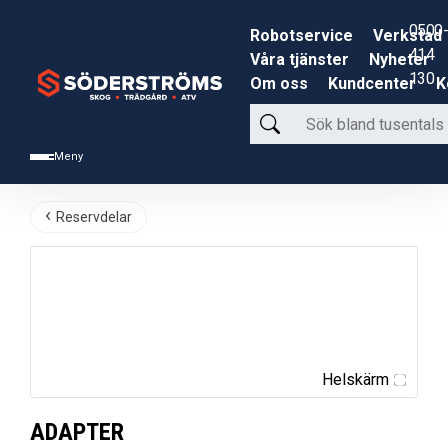
0500-
Robotservice
Verkstad
414
Våra tjänster
Nyheter
130
Om oss
Kundcenter
K
Sök
bland
Meny
tusentals
produkter
Reservdelar
Helskärm
ADAPTER