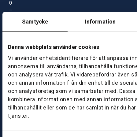
0
–
1
Samtycke
Information
7:
0
0
Denna webbplats använder cookies
Vi använder enhetsidentifierare för att anpassa in
B
annonserna till användarna, tillhandahålla funktion
ut
ik
och analysera vår trafik. Vi vidarebefordrar även s
S
och annan information från din enhet till de socia
k
och analysföretag som vi samarbetar med. Dessa k
ö
kombinera informationen med annan information 
v
tillhandahållit eller som de har samlat in när du ha
d
tjänster.
e
B