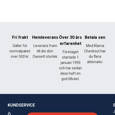
Fri frakt
Hemleverans
Över 30 års
Betala sen
erfarenhet
Gäller för
Leverans fram
Med Klarna
normalpaket
till din dörr.
Checkout har
Företaget
över 500 kr.
Oavsett storlek.
du flera
startade 1
alternativ.
januari 1995
och har sedan
dess haft en
god tillväxt.
KUNDSERVICE
J
Ö