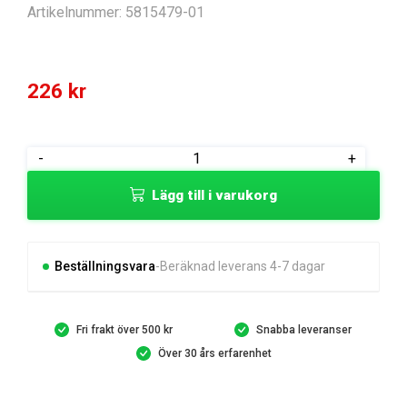
Artikelnummer:
5815479-01
226
kr
ADAPTER
-
+
mängd
Lägg till i varukorg
Beställningsvara
Beräknad leverans 4-7 dagar
Fri frakt över 500 kr
Snabba leveranser
Över 30 års erfarenhet