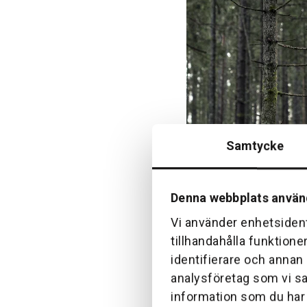
Samtycke
Denna webbplats använ
Vi använder enhetsident
tillhandahålla funktione
identifierare och annan
Husqvarna röjsåg milj
analysföretag som vi s
Varför ska du välj
information som du har t