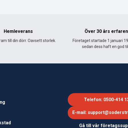
Hemleverans
Över 30 års erfare
am till din dörr. Oavsett storlek.
Företaget startade 1 januari 1
sedan dess haft en god til
Telefon: 0500-414 1
ing
E-mail: support@soderst
e
rkstad
Gå till vår företagssu