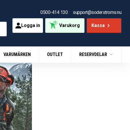
0500-414 130
support@soderstroms.nu
0
Logga in
Varukorg
Kassa
VARUMÄRKEN
OUTLET
RESERVDELAR