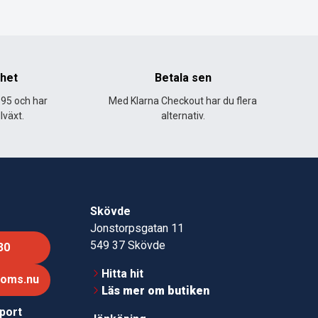
nhet
Betala sen
995 och har
Med Klarna Checkout har du flera
lväxt.
alternativ.
Skövde
Jonstorpsgatan 11
549 37 Skövde
30
Hitta hit
roms.nu
Läs mer om butiken
pport