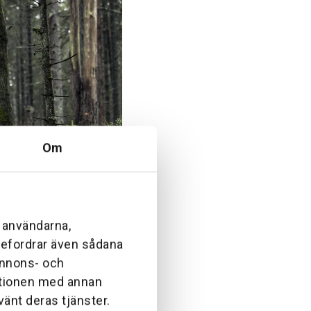
Om
l användarna,
ebefordrar även sådana
 annons- och
ationen med annan
vänt deras tjänster.