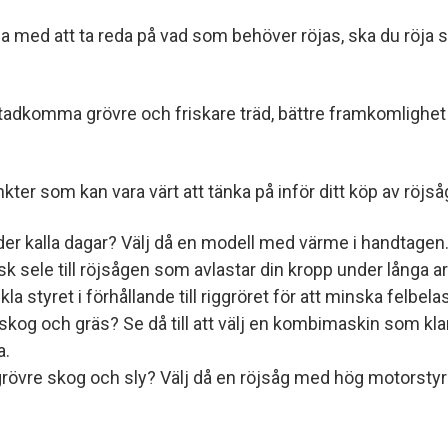
a med att ta reda på vad som behöver röjas, ska du röja sko
tadkomma grövre och friskare träd, bättre framkomlighet
er som kan vara värt att tänka på inför ditt köp av röjså
der kalla dagar? Välj då en modell med värme i handtagen
k sele till röjsågen som avlastar din kropp under långa 
nkla styret i förhållande till riggröret för att minska felbela
skog och gräs? Se då till att välj en kombimaskin som kla
a.
grövre skog och sly? Välj då en röjsåg med hög motorstyr