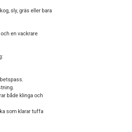
g, sly, gräs eller bara
 och en vackrare
g:
.
arbetspass.
stning.
rar både klinga och
ka som klarar tuffa