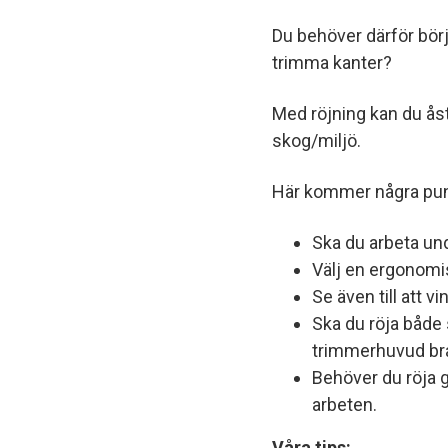
Du behöver därför börj
trimma kanter?
Med röjning kan du ås
skog/miljö.
Här kommer några punkt
Ska du arbeta un
Välj en ergonomis
Se även till att vi
Ska du röja både 
trimmerhuvud br
Behöver du röja 
arbeten.
Våra tips: