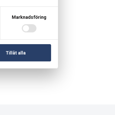
995 och har sedan
arbete med Husqvarna
Marknadsföring
onor
(kan skilja sig vid
 chatt både på vår
Tillåt alla