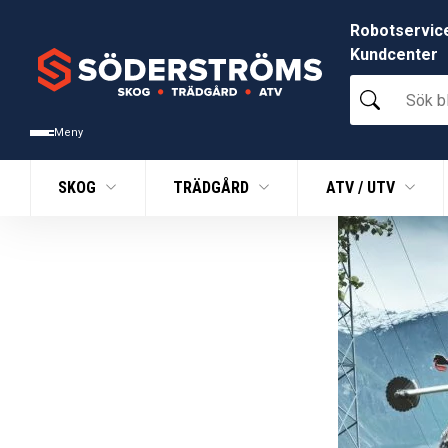
Robotservic
Kundcenter
Sök
bland
tusentals
Meny
produkter
SKOG
TRÄDGÅRD
ATV / UTV