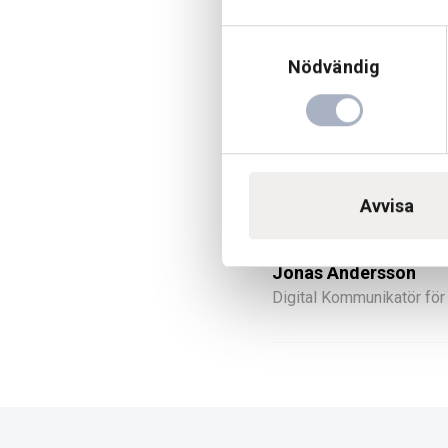
Vi har 30 års erfarenh
dess haft många samar
Samtyckesval
och är en
auktoriserad
Nödvändig
Om du beställer via w
skrymmande varor)
.
O
hemsida och via socia
Avvisa
Jonas Andersson
Digital Kommunikatör fö