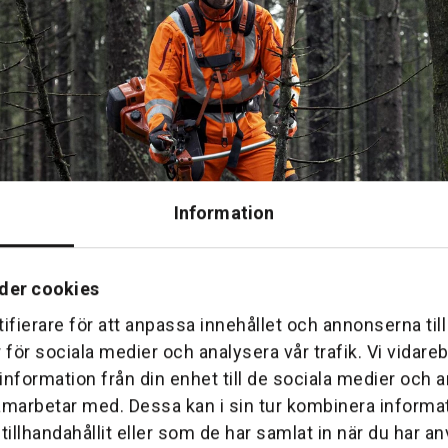
Information
der cookies
ifierare för att anpassa innehållet och annonserna til
r för sociala medier och analysera vår trafik. Vi vidar
 information från din enhet till de sociala medier och
öbild
amarbetar med. Dessa kan i sin tur kombinera inform
a Söderströms för dina Röjsågstips
illhandahållit eller som de har samlat in när du har an