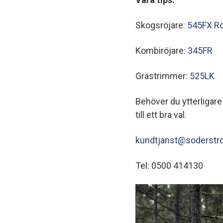
Skogsröjare:
545FX R
Kombiröjare:
345FR
Grästrimmer:
525LK
Behöver du ytterligare
till ett bra val.
kundtjanst@soderst
Tel: 0500 414130