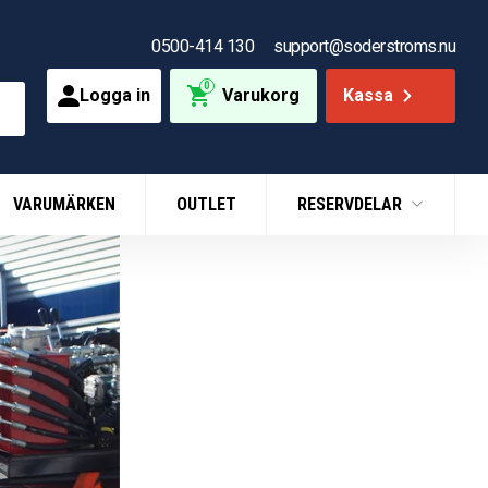
0500-414 130
support@soderstroms.nu
0
Logga in
Varukorg
Kassa
VARUMÄRKEN
OUTLET
RESERVDELAR