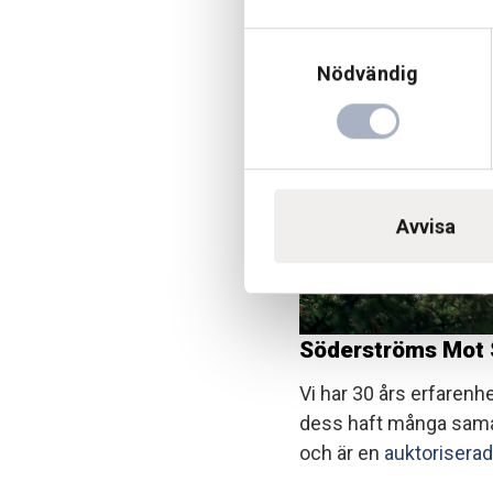
Samtyckesval
Nödvändig
Avvisa
Söderströms Mot
Vi har 30 års erfarenh
dess haft många samar
och är en
auktoriserad