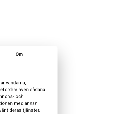
Om
l användarna,
ebefordrar även sådana
 annons- och
ationen med annan
vänt deras tjänster.