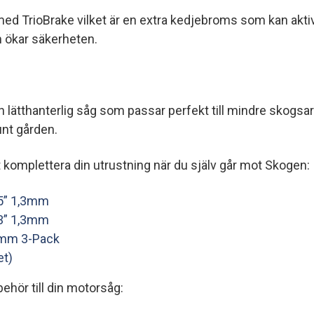
med TrioBrake vilket är en extra kedjebroms som kan akt
ökar säkerheten.
h lätthanterlig såg som passar perfekt till mindre skogs
unt gården.
tt komplettera din utrustning när du själv går mot Skogen:
15” 1,3mm
13” 1,3mm
3mm 3-Pack
t)
lbehör till din motorsåg: