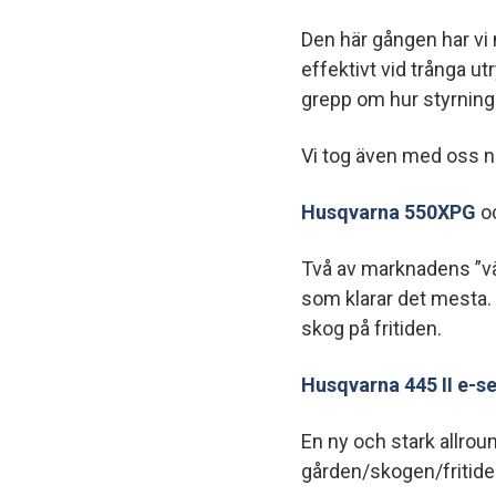
Den här gången har v
effektivt vid trånga u
grepp om hur styrning
Vi tog även med oss nå
Husqvarna 550XPG
o
Två av marknadens ”värs
som klarar det mesta
skog på fritiden.
Husqvarna 445 II e-se
En ny och stark allrou
gården/skogen/fritide