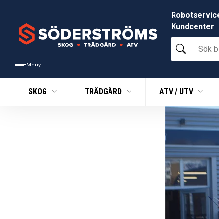
Robotservic
Kundcenter
Sök
bland
tusentals
Meny
produkter
SKOG
TRÄDGÅRD
ATV / UTV