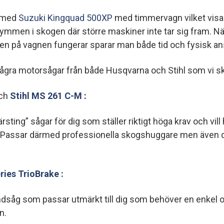
i med
Suzuki Kingquad 500XP
med timmervagn vilket visad
trymmen i skogen där större maskiner inte tar sig fram. 
en på vagnen fungerar sparar man både tid och fysisk an
gra motorsågar från både Husqvarna och Stihl som vi skul
ch
Stihl MS 261 C-M
:
ting” sågar för dig som ställer riktigt höga krav och vill 
. Passar därmed professionella skogshuggare men även
ries TrioBrake :
ndsåg som passar utmärkt till dig som behöver en enkel och
n.