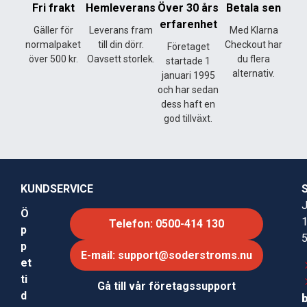
Fri frakt
Hemleverans
Över 30 års
Betala sen
erfarenhet
Gäller för
Leverans fram
Med Klarna
normalpaket
till din dörr.
Checkout har
Företaget
över 500 kr.
Oavsett storlek.
du flera
startade 1
alternativ.
januari 1995
och har sedan
dess haft en
god tillväxt.
KUNDSERVICE
J
Ö
Telefon: 0500-414 130
p
p
E-mail: support@soderstroms.nu
et
ti
Gå till vår företagssupport
d