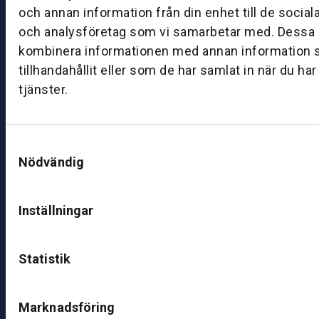
ån
och annan information från din enhet till de socia
d
och analysföretag som vi samarbetar med. Dessa k
a
kombinera informationen med annan information 
g
tillhandahållit eller som de har samlat in när du ha
–
tjänster.
fr
e
d
a
Samtyckesval
Nödvändig
g:
0
8:
Inställningar
0
0
–
Statistik
1
7:
0
Marknadsföring
0