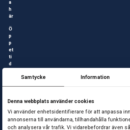
a
h
är
Ö
p
p
et
ti
d
e
Samtycke
Information
r
V
e
rk
Denna webbplats använder cookies
st
Vi använder enhetsidentifierare för att anpassa in
a
annonserna till användarna, tillhandahålla funktion
d
M
och analysera vår trafik. Vi vidarebefordrar även s