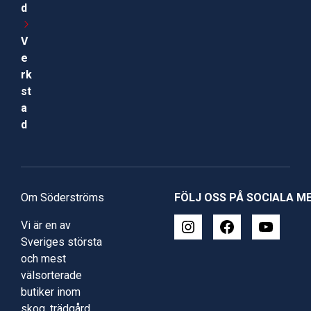
d
V
e
rk
st
a
d
Om Söderströms
FÖLJ OSS PÅ SOCIALA M
Vi är en av
Sveriges största
och mest
välsorterade
butiker inom
skog, trädgård