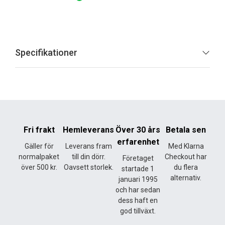
Specifikationer
Fri frakt
Hemleverans
Över 30 års
Betala sen
erfarenhet
Gäller för
Leverans fram
Med Klarna
normalpaket
till din dörr.
Checkout har
Företaget
över 500 kr.
Oavsett storlek.
du flera
startade 1
alternativ.
januari 1995
och har sedan
dess haft en
god tillväxt.