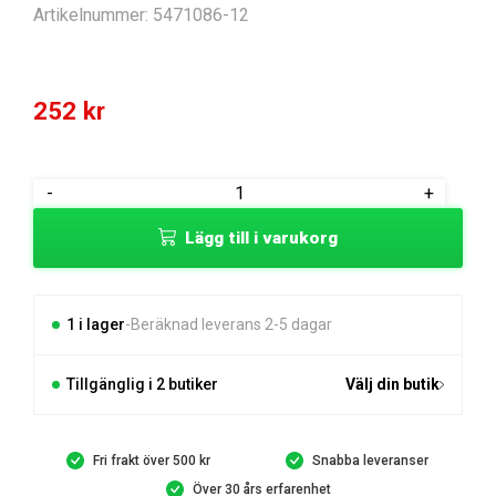
Artikelnummer:
5471086-12
252
kr
WIRING
-
+
ASSY
Lägg till i varukorg
MODULAR
JACK
6/6
R
1 i lager
Beräknad leverans 2-5 dagar
mängd
Tillgänglig i 2 butiker
Välj din butik
Fri frakt över 500 kr
Snabba leveranser
Över 30 års erfarenhet