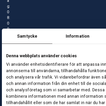
a
g:
0
8:
0
0
–
Samtycke
Information
1
7:
0
Denna webbplats använder cookies
0
Vi använder enhetsidentifierare för att anpassa in
annonserna till användarna, tillhandahålla funktion
B
och analysera vår trafik. Vi vidarebefordrar även s
ut
och annan information från din enhet till de socia
ik
och analysföretag som vi samarbetar med. Dessa k
S
k
kombinera informationen med annan information 
ö
tillhandahållit eller som de har samlat in när du ha