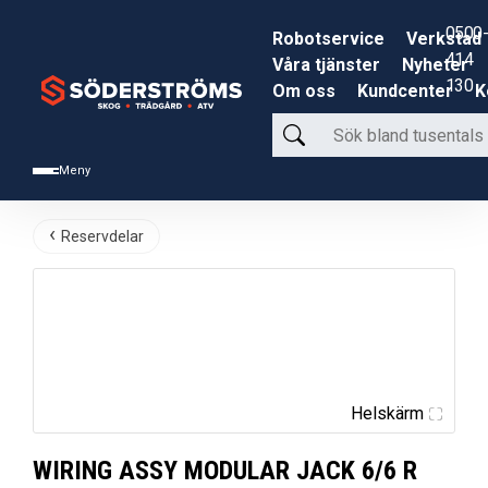
0500-
Robotservice
Verkstad
414
Våra tjänster
Nyheter
130
Om oss
Kundcenter
K
Sök
bland
Meny
tusentals
produkter
Reservdelar
Helskärm
WIRING ASSY MODULAR JACK 6/6 R