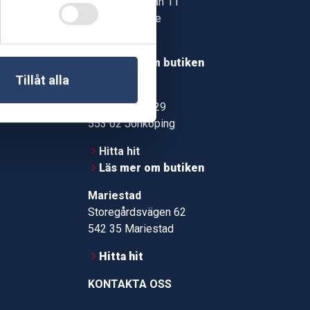
Jonstorpsgatan 11
549 37 Skövde
30
Hitta hit
roms.nu
Läs mer om butiken
Tillåt alla
pport
Jönköping
Kämpevägen 29
553 02 Jönköping
Hitta hit
Läs mer om butiken
Mariestad
Storegårdsvägen 62
542 35 Mariestad
Hitta hit
KONTAKTA OSS