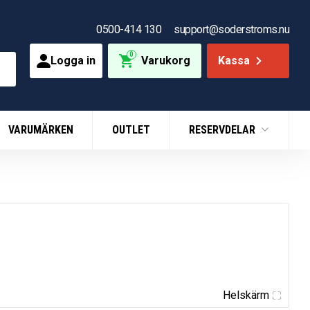
0500-414 130
support@soderstroms.nu
0
Logga in
Varukorg
Kassa
VARUMÄRKEN
OUTLET
RESERVDELAR
Helskärm