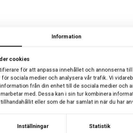
Information
der cookies
ifierare för att anpassa innehållet och annonserna til
Hemleverans
Över 30 års erfare
r för sociala medier och analysera vår trafik. Vi vidar
am till din dörr. Oavsett storlek.
Företaget startade 1 januari 1
 information från din enhet till de sociala medier och
sedan dess haft en god til
amarbetar med. Dessa kan i sin tur kombinera inform
illhandahållit eller som de har samlat in när du har an
Inställningar
Statistik