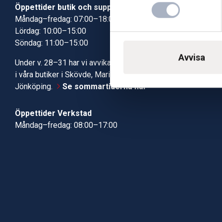
Öppettider butik och support
Butik Skövde
Måndag–fredag: 07:00–18:00
Butik Jönköp
Lördag: 10:00–15:00
Kundcenter
Söndag: 11:00–15:00
Robotservic
Boka tid i ve
Avvisa
Under v. 28–31 har vi avvikande öppettider
Verkstad
i våra butiker i Skövde, Mariestad och
Jönköping.
Se sommartiderna här
Öppettider Verkstad
Måndag–fredag: 08:00–17:00