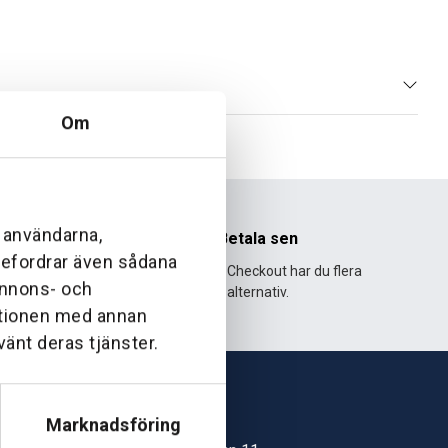
Om
l användarna,
nhet
Betala sen
ebefordrar även sådana
995 och har
Med Klarna Checkout har du flera
 annons- och
lväxt.
alternativ.
ationen med annan
vänt deras tjänster.
Marknadsföring
Skövde