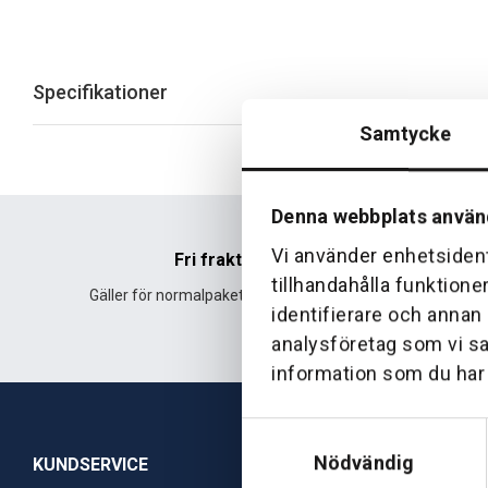
Specifikationer
Samtycke
Denna webbplats använ
Vi använder enhetsident
Fri frakt
tillhandahålla funktione
Gäller för normalpaket över 500 kr.
Leverans fr
identifierare och annan
analysföretag som vi s
information som du har t
Samtyckesval
Nödvändig
KUNDSERVICE