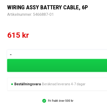
WIRING ASSY BATTERY CABLE, 6P
Artikelnummer:
5466887-01
615
kr
WIRING
-
ASSY
BATTERY
CABLE,
6P
mängd
Beställningsvara
Beräknad leverans 4-7 dagar
Fri frakt över 500 kr