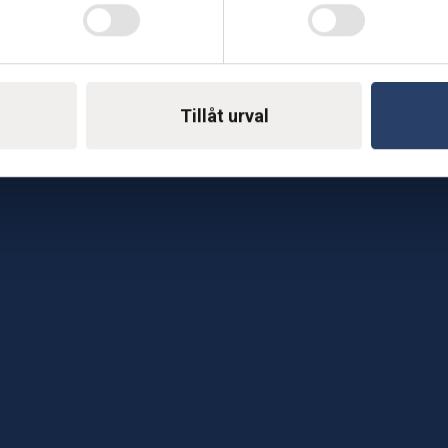
Telefon: 0500-414 1
ing
E-mail: support@soderst
e
rkstad
Tillåt urval
Gå till vår företagssu