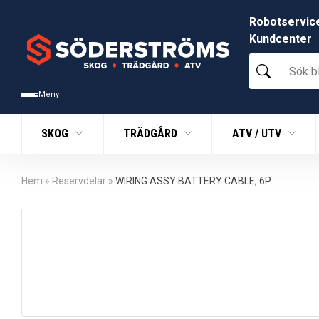
Robotservic
Kundcenter
Sök
bland
tusentals
Meny
produkter
SKOG
TRÄDGÅRD
ATV / UTV
Hem
»
Reservdelar
»
WIRING ASSY BATTERY CABLE, 6P