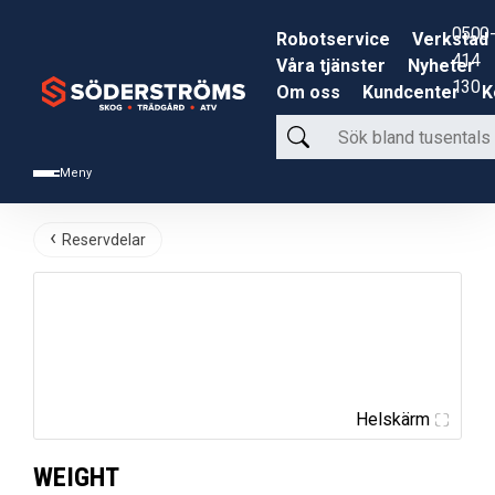
0500-
Robotservice
Verkstad
414
Våra tjänster
Nyheter
130
Om oss
Kundcenter
K
Sök
bland
Meny
tusentals
produkter
Reservdelar
Helskärm
WEIGHT