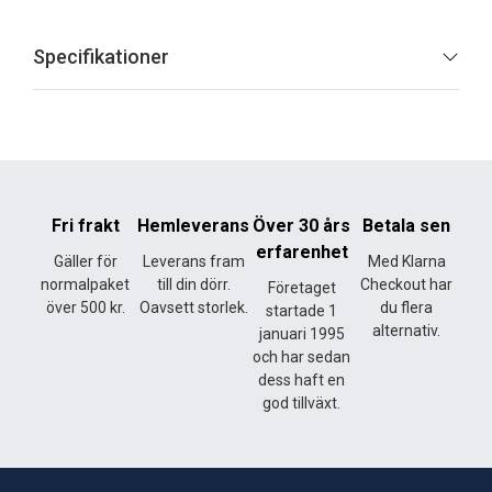
Specifikationer
Fri frakt
Hemleverans
Över 30 års
Betala sen
erfarenhet
Gäller för
Leverans fram
Med Klarna
normalpaket
till din dörr.
Checkout har
Företaget
över 500 kr.
Oavsett storlek.
du flera
startade 1
alternativ.
januari 1995
och har sedan
dess haft en
god tillväxt.