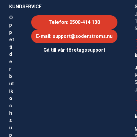
KUNDSERVICE
J
Ö
Telefon: 0500-414 130
p
p
E-mail: support@soderstroms.nu
et
ti
Gå till vår företagssupport
d
e
r
b
ut
ik
o
c
h
s
u
p
S