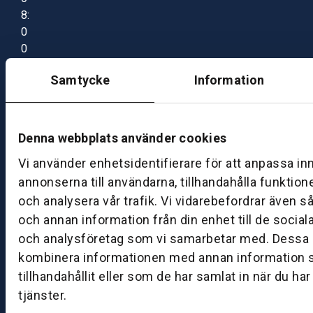
8:
0
0
–
Samtycke
Information
1
7:
0
0
Denna webbplats använder cookies
Vi använder enhetsidentifierare för att anpassa in
B
annonserna till användarna, tillhandahålla funktion
ut
och analysera vår trafik. Vi vidarebefordrar även s
ik
och annan information från din enhet till de socia
S
och analysföretag som vi samarbetar med. Dessa k
k
kombinera informationen med annan information 
ö
tillhandahållit eller som de har samlat in när du ha
v
tjänster.
d
e