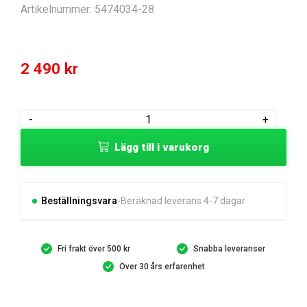
Artikelnummer:
5474034-28
2 490
kr
WEIGHT
-
+
mängd
Lägg till i varukorg
Beställningsvara
Beräknad leverans 4-7 dagar
Fri frakt över 500 kr
Snabba leveranser
Över 30 års erfarenhet