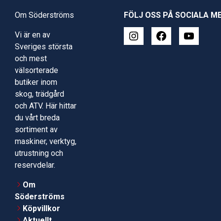
Om Söderströms
FÖLJ OSS PÅ SOCIALA M
Vi är en av
Sveriges största
och mest
välsorterade
butiker inom
skog, trädgård
och ATV. Här hittar
du vårt breda
sortiment av
maskiner, verktyg,
utrustning och
reservdelar.
Om
Söderströms
Köpvillkor
Aktuellt