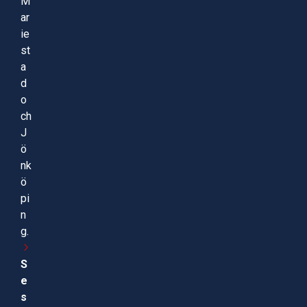
M
ar
ie
st
a
d
o
ch
J
ö
nk
ö
pi
n
g.
S
e
s