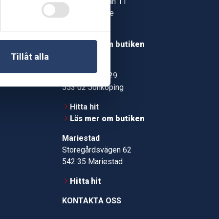
Jonstorpsgatan 11
549 37 Skövde
30
Hitta hit
roms.nu
Läs mer om butiken
Tillåt alla
pport
Jönköping
Kämpevägen 29
553 02 Jönköping
Hitta hit
Läs mer om butiken
Mariestad
Storegårdsvägen 62
542 35 Mariestad
Hitta hit
KONTAKTA OSS