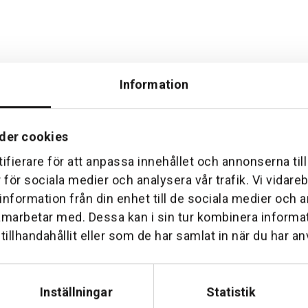
Information
der cookies
ifierare för att anpassa innehållet och annonserna til
Hemleverans
Över 30 års erfare
r för sociala medier och analysera vår trafik. Vi vidar
am till din dörr. Oavsett storlek.
Företaget startade 1 januari 1
 information från din enhet till de sociala medier och
sedan dess haft en god til
amarbetar med. Dessa kan i sin tur kombinera inform
illhandahållit eller som de har samlat in när du har an
Inställningar
Statistik