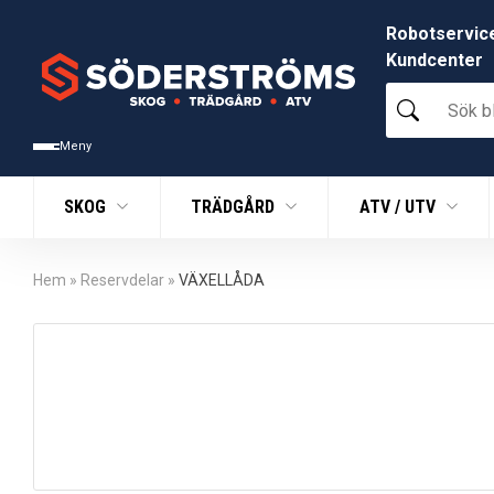
Robotservic
Kundcenter
Sök
bland
tusentals
Meny
produkter
SKOG
TRÄDGÅRD
ATV / UTV
Hem
»
Reservdelar
»
VÄXELLÅDA