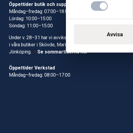
Öppettider butik och support
Butik Skövde
Måndag–fredag: 07:00–18:00
Butik Jönköp
Lördag: 10:00–15:00
Kundcenter
Söndag: 11:00–15:00
Robotservic
Boka tid i ve
Avvisa
Under v. 28–31 har vi avvikande öppettider
Verkstad
i våra butiker i Skövde, Mariestad och
Jönköping.
Se sommartiderna här
Öppettider Verkstad
Måndag–fredag: 08:00–17:00