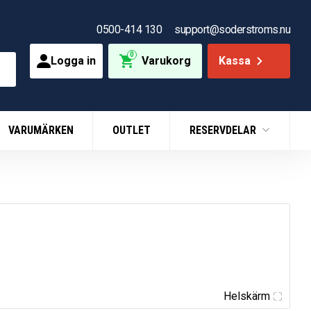
0500-414 130
support@soderstroms.nu
0
Logga in
Varukorg
Kassa
VARUMÄRKEN
OUTLET
RESERVDELAR
Helskärm