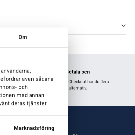
Om
l användarna,
nhet
Betala sen
ebefordrar även sådana
995 och har
Med Klarna Checkout har du flera
 annons- och
lväxt.
alternativ.
ationen med annan
vänt deras tjänster.
Marknadsföring
Skövde