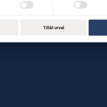
Telefon: 0500-414 1
ing
E-mail: support@soderst
e
rkstad
Tillåt urval
Gå till vår företagssu