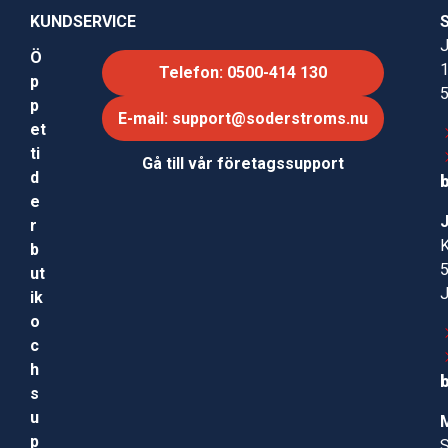
KUNDSERVICE
J
Ö
Telefon: 0500-414 130
p
p
E-mail: support@soderstroms.nu
et
ti
Gå till vår företagssupport
d
e
r
b
ut
ik
o
c
h
s
u
p
S