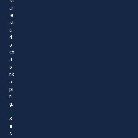
M
ar
ie
st
a
d
o
ch
J
ö
nk
ö
pi
n
g.
S
e
s