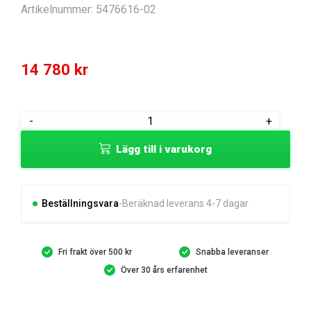
Artikelnummer:
5476616-02
14 780
kr
VALVE
-
+
PROPOTIONAL
Lägg till i varukorg
FLOW
CONTROL
mängd
Beställningsvara
Beräknad leverans 4-7 dagar
Fri frakt över 500 kr
Snabba leveranser
Över 30 års erfarenhet