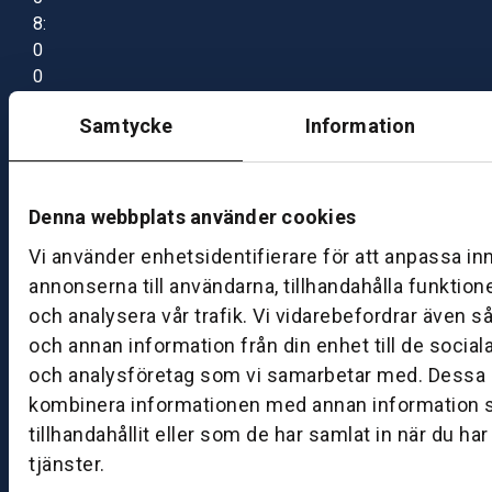
8:
0
0
–
Samtycke
Information
1
7:
0
0
Denna webbplats använder cookies
Vi använder enhetsidentifierare för att anpassa in
B
annonserna till användarna, tillhandahålla funktion
ut
och analysera vår trafik. Vi vidarebefordrar även s
ik
och annan information från din enhet till de socia
S
och analysföretag som vi samarbetar med. Dessa k
k
kombinera informationen med annan information 
ö
tillhandahållit eller som de har samlat in när du ha
v
tjänster.
d
e