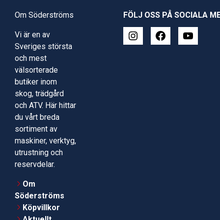
Om Söderströms
FÖLJ OSS PÅ SOCIALA M
Vi är en av
Sveriges största
och mest
välsorterade
butiker inom
skog, trädgård
och ATV. Här hittar
du vårt breda
sortiment av
maskiner, verktyg,
utrustning och
reservdelar.
Om
Söderströms
Köpvillkor
Aktuellt