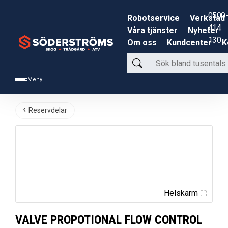
0500-
Robotservice
Verkstad
414
Våra tjänster
Nyheter
130
Om oss
Kundcenter
K
Sök
bland
Meny
tusentals
produkter
Reservdelar
Helskärm
VALVE PROPOTIONAL FLOW CONTROL