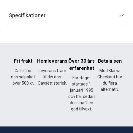
Specifikationer
Fri frakt
Hemleverans
Över 30 års
Betala sen
erfarenhet
Gäller för
Leverans fram
Med Klarna
normalpaket
till din dörr.
Checkout har
Företaget
över 500 kr.
Oavsett storlek.
du flera
startade 1
alternativ.
januari 1995
och har sedan
dess haft en
god tillväxt.