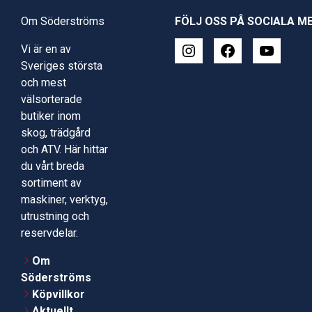
Om Söderströms
FÖLJ OSS PÅ SOCIALA M
Vi är en av
Sveriges största
och mest
välsorterade
butiker inom
skog, trädgård
och ATV. Här hittar
du vårt breda
sortiment av
maskiner, verktyg,
utrustning och
reservdelar.
Om
Söderströms
Köpvillkor
Aktuellt