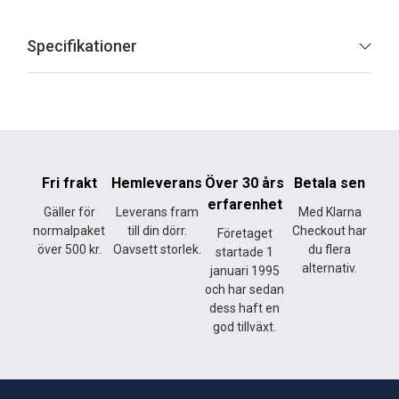
Specifikationer
Fri frakt
Hemleverans
Över 30 års
Betala sen
erfarenhet
Gäller för
Leverans fram
Med Klarna
normalpaket
till din dörr.
Checkout har
Företaget
över 500 kr.
Oavsett storlek.
du flera
startade 1
alternativ.
januari 1995
och har sedan
dess haft en
god tillväxt.