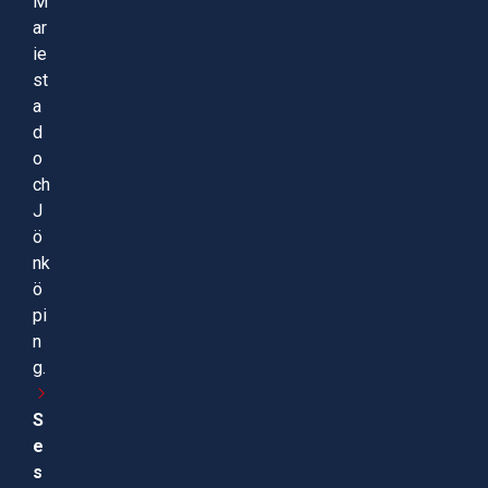
M
ar
ie
st
a
d
o
ch
J
ö
nk
ö
pi
n
g.
S
e
s