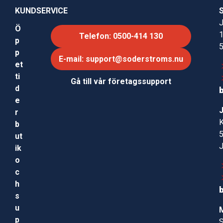
KUNDSERVICE
J
Ö
Telefon: 0500-414 130
p
p
E-mail: support@soderstroms.nu
et
ti
Gå till vår företagssupport
d
e
r
b
ut
ik
o
c
h
s
u
p
S