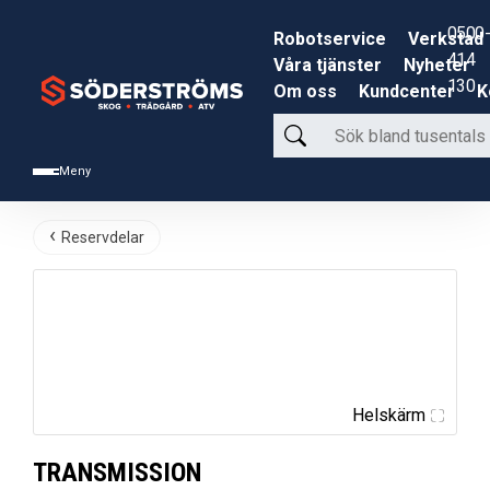
0500-
Robotservice
Verkstad
414
Våra tjänster
Nyheter
130
Om oss
Kundcenter
K
Sök
bland
Meny
tusentals
produkter
Reservdelar
Helskärm
TRANSMISSION