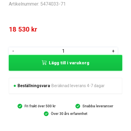
Artikelnummer:
5474033-71
18 530
kr
TRANSMISSION
-
+
mängd
Lägg till i varukorg
Beställningsvara
Beräknad leverans 4-7 dagar
Fri frakt över 500 kr
Snabba leveranser
Över 30 års erfarenhet