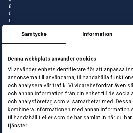
8:
0
0
–
Samtycke
Information
1
7:
0
0
Denna webbplats använder cookies
Vi använder enhetsidentifierare för att anpassa in
B
annonserna till användarna, tillhandahålla funktion
ut
och analysera vår trafik. Vi vidarebefordrar även s
ik
och annan information från din enhet till de socia
S
och analysföretag som vi samarbetar med. Dessa k
k
kombinera informationen med annan information 
ö
tillhandahållit eller som de har samlat in när du ha
v
tjänster.
d
e