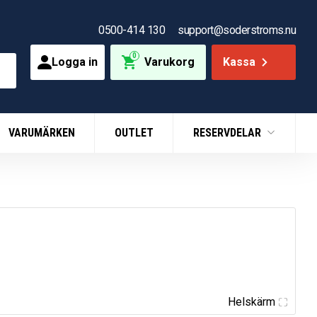
0500-414 130
support@soderstroms.nu
0
Logga in
Varukorg
Kassa
VARUMÄRKEN
OUTLET
RESERVDELAR
Helskärm