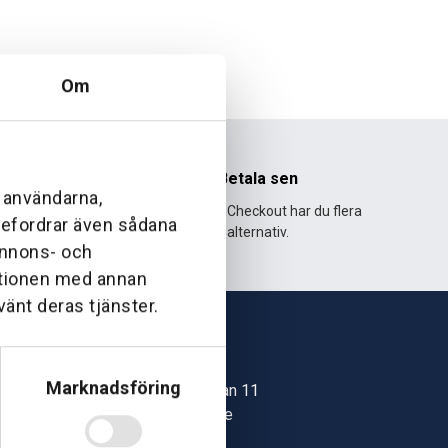
Om
nhet
Betala sen
l användarna,
995 och har
Med Klarna Checkout har du flera
ebefordrar även sådana
lväxt.
alternativ.
 annons- och
ationen med annan
vänt deras tjänster.
Skövde
Marknadsföring
Jonstorpsgatan 11
549 37 Skövde
30