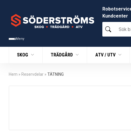
Robotservic
Kundcenter
Sök
bland
tusentals
Meny
produkter
SKOG
TRÄDGÅRD
ATV / UTV
Hem
»
Reservdelar
»
TÄTNING