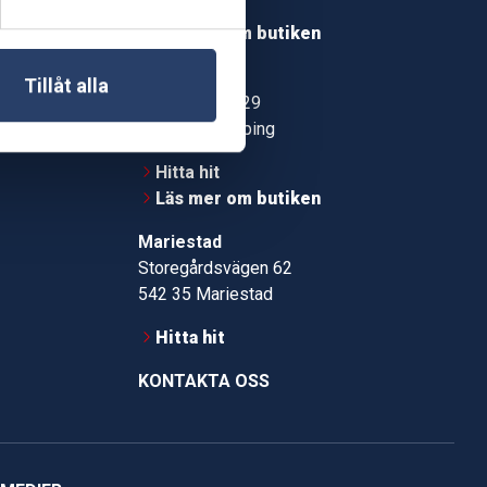
Hitta hit
roms.nu
Läs mer om butiken
pport
Jönköping
Tillåt alla
Kämpevägen 29
553 02 Jönköping
Hitta hit
Läs mer om butiken
Mariestad
Storegårdsvägen 62
542 35 Mariestad
Hitta hit
KONTAKTA OSS