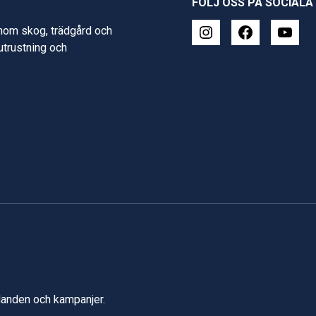
FÖLJ OSS PÅ SOCIALA
inom skog, trädgård och
 utrustning och
udanden och kampanjer.