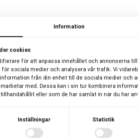
Information
der cookies
Hemleverans
Över 30 års erfare
ifierare för att anpassa innehållet och annonserna til
am till din dörr. Oavsett storlek.
Företaget startade 1 januari 1
r för sociala medier och analysera vår trafik. Vi vidar
sedan dess haft en god til
 information från din enhet till de sociala medier och
amarbetar med. Dessa kan i sin tur kombinera inform
illhandahållit eller som de har samlat in när du har an
Inställningar
Statistik
Telefon: 0500-414 1
ing