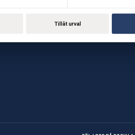
E-mail: support@soderst
e
rkstad
Gå till vår företagssu
Tillåt urval