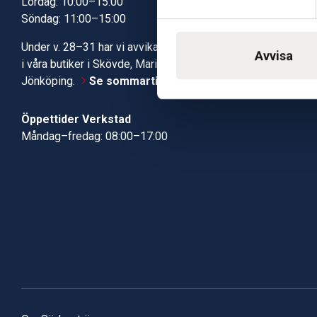
Lördag: 10:00–15:00
Kundcenter
Söndag: 11:00–15:00
Robotservic
Boka tid i ve
Under v. 28–31 har vi avvikande öppettider
Verkstad
Avvisa
i våra butiker i Skövde, Mariestad och
Jönköping.
Se sommartiderna här
Öppettider Verkstad
Måndag–fredag: 08:00–17:00