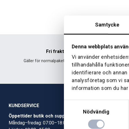
Samtycke
Denna webbplats använ
Fri frakt
Vi använder enhetsident
Gäller för normalpaket över 500 kr.
Leverans fr
tillhandahålla funktione
identifierare och annan
analysföretag som vi s
information som du har t
Samtyckesval
KUNDSERVICE
Nödvändig
Öppettider butik och support
Butik Skövde
Måndag–fredag: 07:00–18:00
Butik Jönköp