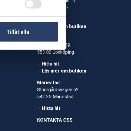
Jonstorpsgatan 11
549 37 Skövde
30
Hitta hit
roms.nu
Läs mer om butiken
Tillåt alla
pport
Jönköping
Kämpevägen 29
553 02 Jönköping
Hitta hit
Läs mer om butiken
Mariestad
Storegårdsvägen 62
542 35 Mariestad
Hitta hit
KONTAKTA OSS