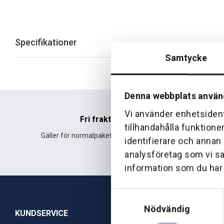
Specifikationer
Samtycke
Denna webbplats använ
Vi använder enhetsident
Fri frakt
tillhandahålla funktione
Gäller för normalpaket över 500 kr.
Leverans fr
identifierare och annan
analysföretag som vi s
information som du har t
Samtyckesval
Nödvändig
KUNDSERVICE