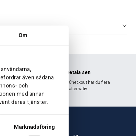
Om
l användarna,
nhet
Betala sen
ebefordrar även sådana
995 och har
Med Klarna Checkout har du flera
 annons- och
lväxt.
alternativ.
ationen med annan
vänt deras tjänster.
Marknadsföring
Skövde