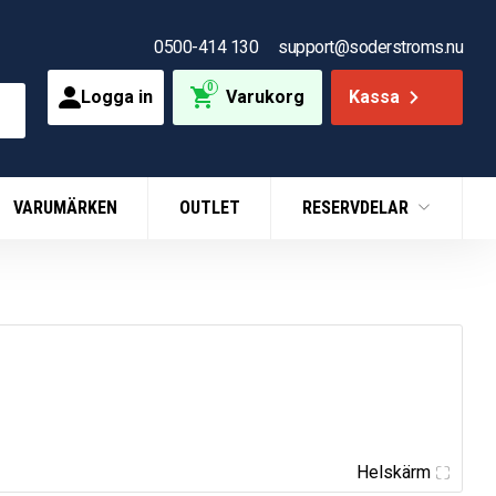
0500-414 130
support@soderstroms.nu
0
Logga in
Varukorg
Kassa
VARUMÄRKEN
OUTLET
RESERVDELAR
Helskärm