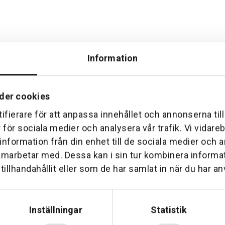
Information
der cookies
ifierare för att anpassa innehållet och annonserna til
Hemleverans
Över 30 års erfare
r för sociala medier och analysera vår trafik. Vi vidar
am till din dörr. Oavsett storlek.
Företaget startade 1 januari 1
 information från din enhet till de sociala medier och
sedan dess haft en god til
amarbetar med. Dessa kan i sin tur kombinera inform
illhandahållit eller som de har samlat in när du har an
Inställningar
Statistik