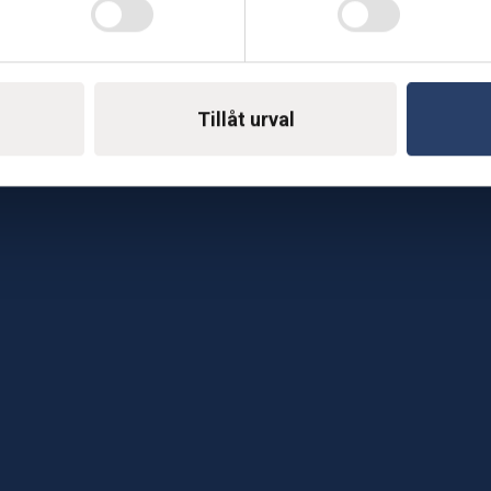
Telefon: 0500-414 1
ing
E-mail: support@soderst
e
Tillåt urval
rkstad
Gå till vår företagssu