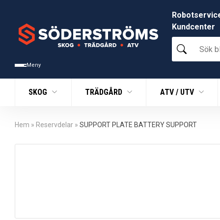
Robotservic
Kundcenter
Sök
bland
tusentals
Meny
produkter
SKOG
TRÄDGÅRD
ATV / UTV
Hem
»
Reservdelar
»
SUPPORT PLATE BATTERY SUPPORT