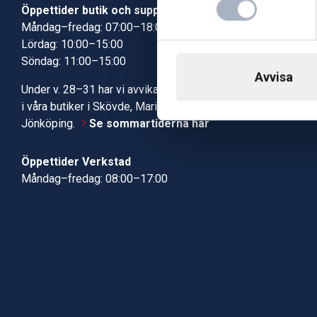
Öppettider butik och support
Butik Skövde
Måndag–fredag: 07:00–18:00
Butik Jönköp
Lördag: 10:00–15:00
Kundcenter
Söndag: 11:00–15:00
Robotservic
Avvisa
Boka tid i ve
Under v. 28–31 har vi avvikande öppettider
Verkstad
i våra butiker i Skövde, Mariestad och
Jönköping.
Se sommartiderna här
Öppettider Verkstad
Måndag–fredag: 08:00–17:00