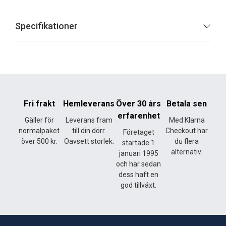
Specifikationer
Fri frakt
Hemleverans
Över 30 års
Betala sen
erfarenhet
Gäller för
Leverans fram
Med Klarna
normalpaket
till din dörr.
Checkout har
Företaget
över 500 kr.
Oavsett storlek.
du flera
startade 1
alternativ.
januari 1995
och har sedan
dess haft en
god tillväxt.