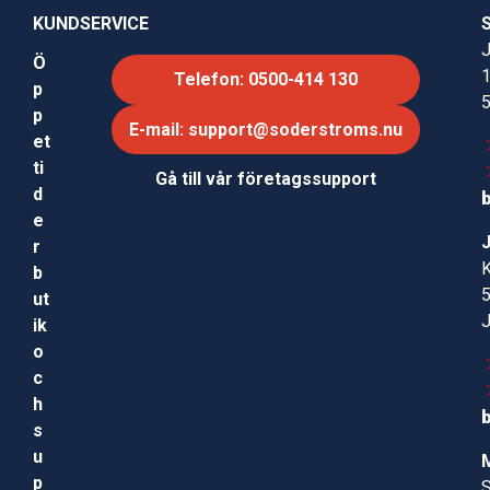
KUNDSERVICE
J
Ö
Telefon: 0500-414 130
p
p
E-mail: support@soderstroms.nu
et
ti
Gå till vår företagssupport
d
e
r
b
ut
ik
o
c
h
s
u
p
S