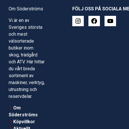
Om Söderströms
FÖLJ OSS PÅ SOCIALA M
Vi är en av
Sveriges största
och mest
välsorterade
butiker inom
skog, trädgård
och ATV. Här hittar
du vårt breda
sortiment av
maskiner, verktyg,
utrustning och
reservdelar.
Om
Söderströms
Köpvillkor
Aktuellt