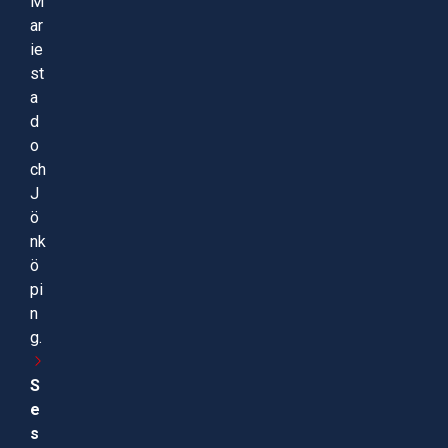
M
ar
ie
st
a
d
o
ch
J
ö
nk
ö
pi
n
g.
S
e
s