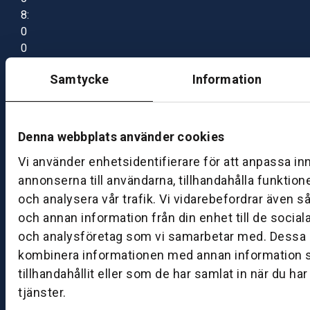
8:
0
0
–
Samtycke
Information
1
7:
0
0
Denna webbplats använder cookies
Vi använder enhetsidentifierare för att anpassa in
B
annonserna till användarna, tillhandahålla funktion
ut
och analysera vår trafik. Vi vidarebefordrar även s
ik
och annan information från din enhet till de socia
S
och analysföretag som vi samarbetar med. Dessa k
k
kombinera informationen med annan information 
ö
tillhandahållit eller som de har samlat in när du ha
v
tjänster.
d
e