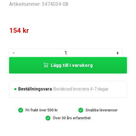
Artikelnummer:
5474034-08
154
kr
SUPPORT
-
+
PLATE
Lägg till i varukorg
BATTERY
SUPPORT
mängd
Beställningsvara
Beräknad leverans 4-7 dagar
Fri frakt över 500 kr
Snabba leveranser
Över 30 års erfarenhet