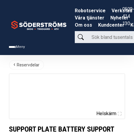
0500-
Robotservice
Verkstad
414
Våra tjänster
Nyheter
130
Om oss
Kundcenter
K
Sök
bland
Meny
tusentals
produkter
Reservdelar
Helskärm
SUPPORT PLATE BATTERY SUPPORT