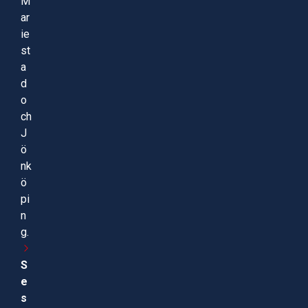
M
ar
ie
st
a
d
o
ch
J
ö
nk
ö
pi
n
g.
S
e
s