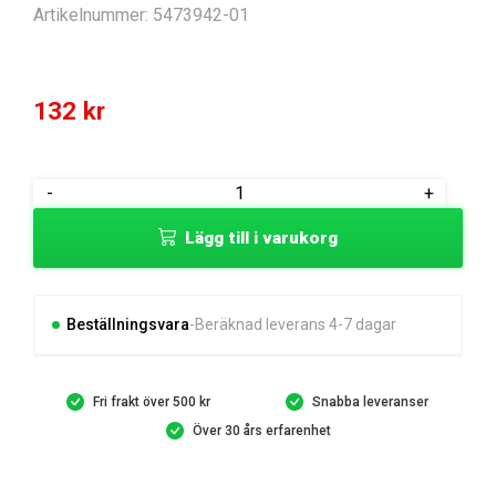
Artikelnummer:
5473942-01
132
kr
SUPPORT
-
+
LINK
Lägg till i varukorg
ARM
mängd
Beställningsvara
Beräknad leverans 4-7 dagar
Fri frakt över 500 kr
Snabba leveranser
Över 30 års erfarenhet