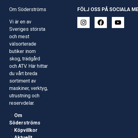
Om Söderströms
FÖLJ OSS PÅ SOCIALA M
Vi är en av
Sveriges största
och mest
välsorterade
butiker inom
skog, trädgård
och ATV. Här hittar
du vårt breda
sortiment av
maskiner, verktyg,
utrustning och
reservdelar.
Om
Söderströms
Köpvillkor
Aktuellt