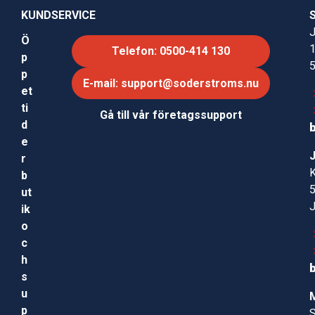
KUNDSERVICE
J
Ö
Telefon: 0500-414 130
p
p
E-mail: support@soderstroms.nu
et
ti
Gå till vår företagssupport
d
e
r
b
ut
ik
o
c
h
s
u
p
S