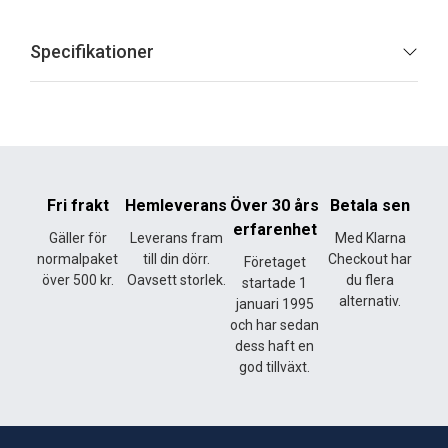
Specifikationer
Fri frakt
Hemleverans
Över 30 års
Betala sen
erfarenhet
Gäller för
Leverans fram
Med Klarna
normalpaket
till din dörr.
Checkout har
Företaget
över 500 kr.
Oavsett storlek.
du flera
startade 1
alternativ.
januari 1995
och har sedan
dess haft en
god tillväxt.