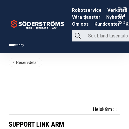
0500-
Robotservice
Verkstad
414
Våra tjänster
Nyheter
130
Om oss
Kundcenter
K
Sök
bland
Meny
tusentals
produkter
Reservdelar
Helskärm
SUPPORT LINK ARM