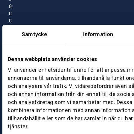
8:
0
0
–
Samtycke
Information
1
7:
0
0
Denna webbplats använder cookies
Vi använder enhetsidentifierare för att anpassa in
B
annonserna till användarna, tillhandahålla funktion
ut
och analysera vår trafik. Vi vidarebefordrar även s
ik
och annan information från din enhet till de socia
S
och analysföretag som vi samarbetar med. Dessa k
k
kombinera informationen med annan information 
ö
tillhandahållit eller som de har samlat in när du ha
v
tjänster.
d
e