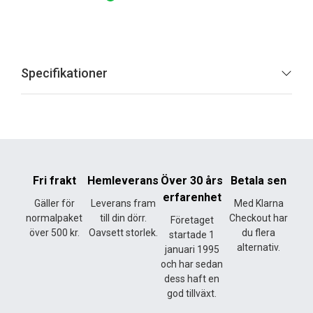
Specifikationer
Fri frakt
Hemleverans
Över 30 års
Betala sen
erfarenhet
Gäller för
Leverans fram
Med Klarna
normalpaket
till din dörr.
Checkout har
Företaget
över 500 kr.
Oavsett storlek.
du flera
startade 1
alternativ.
januari 1995
och har sedan
dess haft en
god tillväxt.