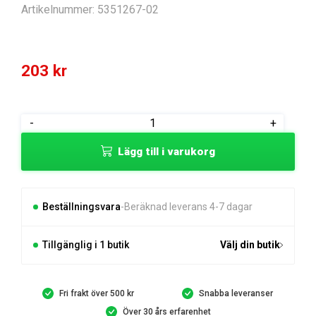
Artikelnummer:
5351267-02
203
kr
STOPPKNAPP
-
+
mängd
Lägg till i varukorg
Beställningsvara
Beräknad leverans 4-7 dagar
Tillgänglig i 1 butik
Välj din butik
Fri frakt över 500 kr
Snabba leveranser
Över 30 års erfarenhet