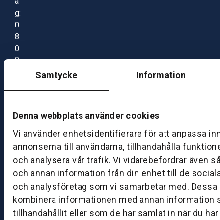
a
g:
0
8:
0
0
–
Samtycke
Information
1
7:
0
Denna webbplats använder cookies
0
Vi använder enhetsidentifierare för att anpassa in
annonserna till användarna, tillhandahålla funktion
B
och analysera vår trafik. Vi vidarebefordrar även s
ut
och annan information från din enhet till de socia
ik
och analysföretag som vi samarbetar med. Dessa k
S
k
kombinera informationen med annan information 
ö
tillhandahållit eller som de har samlat in när du ha