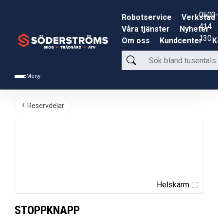
0500-
Robotservice
Verkstad
414
Våra tjänster
Nyheter
130
Om oss
Kundcenter
K
Sök
bland
Meny
tusentals
produkter
Reservdelar
Helskärm
STOPPKNAPP