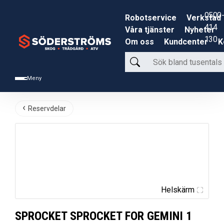
0500-
Robotservice
Verkstad
414
Våra tjänster
Nyheter
130
Om oss
Kundcenter
K
Sök
bland
Meny
tusentals
produkter
Reservdelar
Helskärm
SPROCKET SPROCKET FOR GEMINI 1