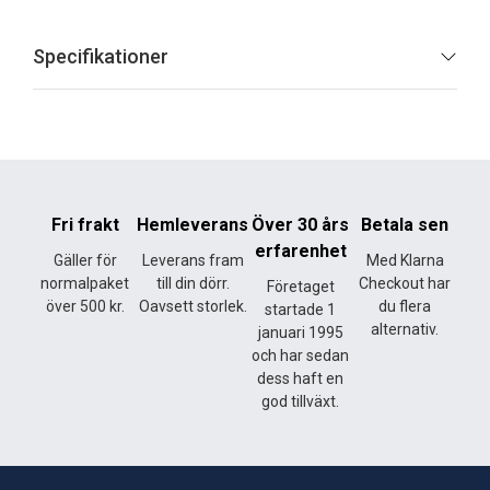
Specifikationer
Fri frakt
Hemleverans
Över 30 års
Betala sen
erfarenhet
Gäller för
Leverans fram
Med Klarna
normalpaket
till din dörr.
Checkout har
Företaget
över 500 kr.
Oavsett storlek.
du flera
startade 1
alternativ.
januari 1995
och har sedan
dess haft en
god tillväxt.