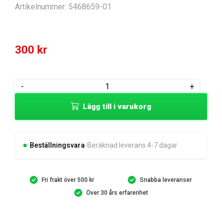
Artikelnummer:
5468659-01
300
kr
SPROCKET
-
+
SPROCKET
Lägg till i varukorg
FOR
GEMINI
1
mängd
Beställningsvara
Beräknad leverans 4-7 dagar
Fri frakt över 500 kr
Snabba leveranser
Över 30 års erfarenhet