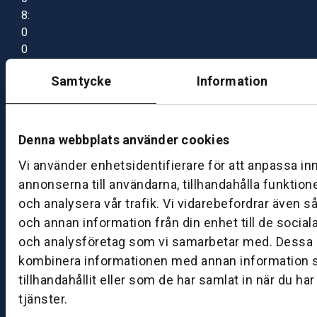
8:
0
0
–
Samtycke
Information
1
7:
0
0
Denna webbplats använder cookies
Vi använder enhetsidentifierare för att anpassa in
B
annonserna till användarna, tillhandahålla funktion
ut
och analysera vår trafik. Vi vidarebefordrar även s
ik
och annan information från din enhet till de socia
S
och analysföretag som vi samarbetar med. Dessa k
k
kombinera informationen med annan information 
ö
tillhandahållit eller som de har samlat in när du ha
v
tjänster.
d
e