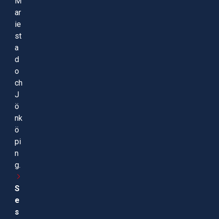
M
ar
ie
st
a
d
o
ch
J
ö
nk
ö
pi
n
g.
S
e
s