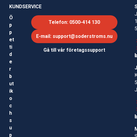
KUNDSERVICE
J
Ö
Telefon: 0500-414 130
p
p
E-mail: support@soderstroms.nu
et
ti
Gå till vår företagssupport
d
e
r
b
ut
ik
o
c
h
s
u
p
S