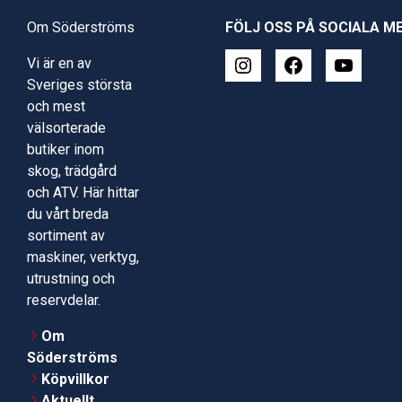
Om Söderströms
FÖLJ OSS PÅ SOCIALA M
Vi är en av
Sveriges största
och mest
välsorterade
butiker inom
skog, trädgård
och ATV. Här hittar
du vårt breda
sortiment av
maskiner, verktyg,
utrustning och
reservdelar.
Om
Söderströms
Köpvillkor
Aktuellt