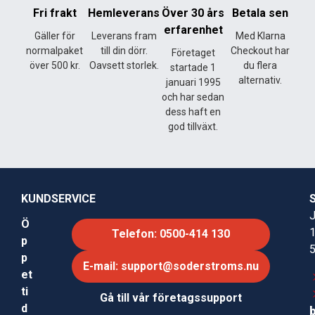
Fri frakt
Hemleverans
Över 30 års
Betala sen
erfarenhet
Gäller för
Leverans fram
Med Klarna
normalpaket
till din dörr.
Checkout har
Företaget
över 500 kr.
Oavsett storlek.
du flera
startade 1
alternativ.
januari 1995
och har sedan
dess haft en
god tillväxt.
KUNDSERVICE
J
Ö
Telefon: 0500-414 130
p
p
E-mail: support@soderstroms.nu
et
ti
Gå till vår företagssupport
d