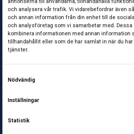
annonserna till användarna, tillhandahålla funktion
0
och analysera vår trafik. Vi vidarebefordrar även s
och annan information från din enhet till de socia
B
och analysföretag som vi samarbetar med. Dessa k
ut
kombinera informationen med annan information 
ik
tillhandahållit eller som de har samlat in när du ha
S
k
tjänster.
ö
v
d
Samtyckesval
e
Nödvändig
B
ut
Inställningar
ik
J
Statistik
ö
n