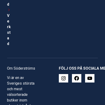
d
V
e
rk
st
a
d
Om Söderströms
FÖLJ OSS PÅ SOCIALA M
Vi är en av
Sveriges största
och mest
välsorterade
butiker inom