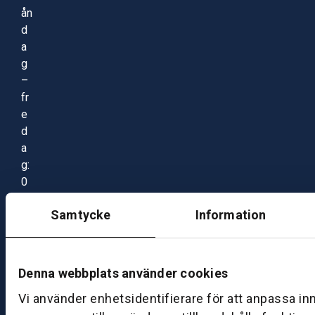
ån
d
a
g
–
fr
e
d
a
g:
0
8:
Samtycke
Information
0
0
–
1
Denna webbplats använder cookies
7:
Vi använder enhetsidentifierare för att anpassa in
0