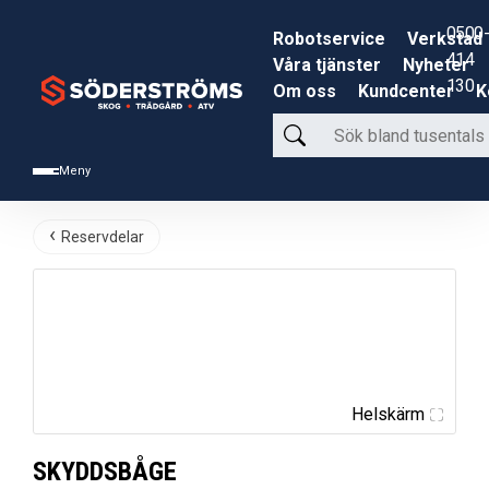
0500-
Robotservice
Verkstad
414
Våra tjänster
Nyheter
130
Om oss
Kundcenter
K
Sök
bland
Meny
tusentals
produkter
Reservdelar
Helskärm
SKYDDSBÅGE