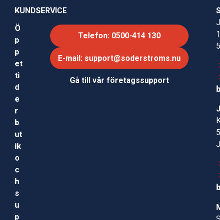
KUNDSERVICE
J
Ö
Telefon: 0500-414 130
p
p
E-mail: support@soderstroms.nu
et
ti
Gå till vår företagssupport
d
e
r
b
ut
ik
o
c
h
s
u
p
S