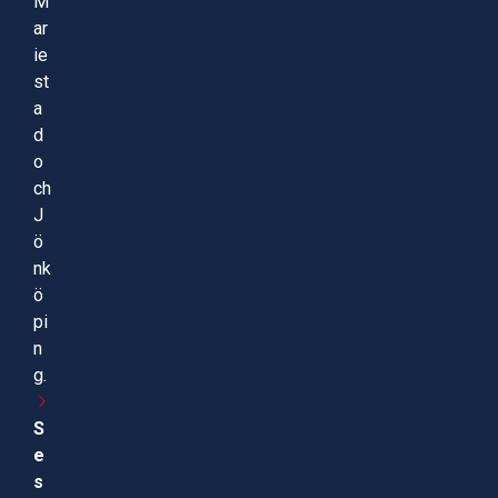
M
ar
ie
st
a
d
o
ch
J
ö
nk
ö
pi
n
g.
S
e
s