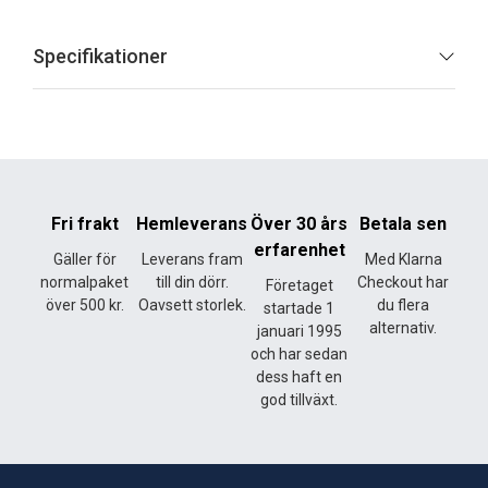
Specifikationer
Fri frakt
Hemleverans
Över 30 års
Betala sen
erfarenhet
Gäller för
Leverans fram
Med Klarna
normalpaket
till din dörr.
Checkout har
Företaget
över 500 kr.
Oavsett storlek.
du flera
startade 1
alternativ.
januari 1995
och har sedan
dess haft en
god tillväxt.