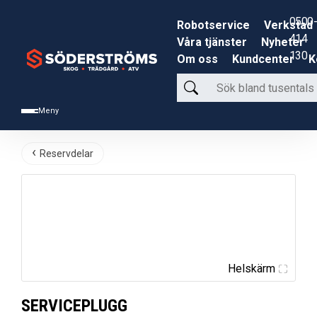
0500-
Robotservice
Verkstad
414
Våra tjänster
Nyheter
130
Om oss
Kundcenter
K
Sök
bland
Meny
tusentals
produkter
Reservdelar
Helskärm
SERVICEPLUGG