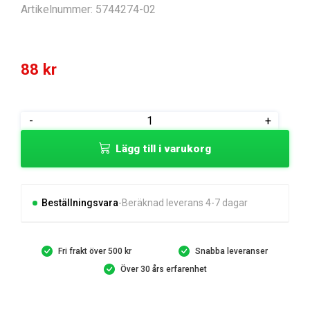
Artikelnummer:
5744274-02
88
kr
SERVICEPLUGG
-
+
mängd
Lägg till i varukorg
Beställningsvara
Beräknad leverans 4-7 dagar
Fri frakt över 500 kr
Snabba leveranser
Över 30 års erfarenhet