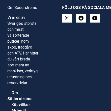
Om Söderströms
FÖLJ OSS PÅ SOCIALA M
Vi är en av
Sveriges största
och mest
välsorterade
butiker inom
skog, trädgård
och ATV. Här hittar
du vårt breda
sortiment av
maskiner, verktyg,
utrustning och
reservdelar.
Om
Söderströms
Köpvillkor
Aktuellt