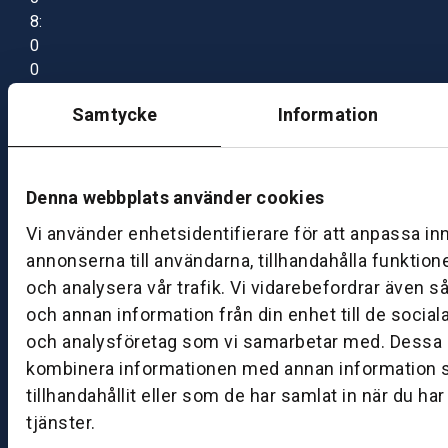
8:
0
0
–
Samtycke
Information
1
7:
0
0
Denna webbplats använder cookies
Vi använder enhetsidentifierare för att anpassa in
B
annonserna till användarna, tillhandahålla funktion
ut
och analysera vår trafik. Vi vidarebefordrar även s
ik
och annan information från din enhet till de socia
S
och analysföretag som vi samarbetar med. Dessa k
k
kombinera informationen med annan information 
ö
tillhandahållit eller som de har samlat in när du ha
v
tjänster.
d
e