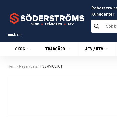
Robotservic
Kundcenter
Sök
bland
tusentals
Meny
produkter
SKOG
TRÄDGÅRD
ATV / UTV
Hem
»
Reservdelar
»
SERVICE KIT