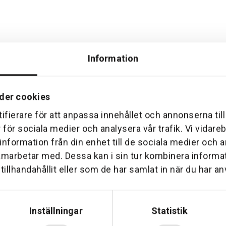
Information
der cookies
ifierare för att anpassa innehållet och annonserna til
Hemleverans
Över 30 års erfare
r för sociala medier och analysera vår trafik. Vi vidar
am till din dörr. Oavsett storlek.
Företaget startade 1 januari 1
 information från din enhet till de sociala medier och
sedan dess haft en god til
amarbetar med. Dessa kan i sin tur kombinera inform
illhandahållit eller som de har samlat in när du har an
Inställningar
Statistik