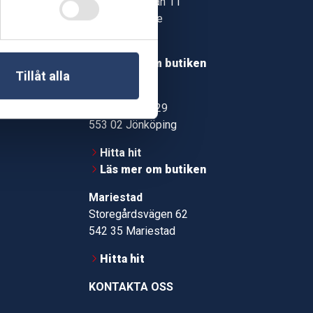
Jonstorpsgatan 11
549 37 Skövde
30
Hitta hit
roms.nu
Läs mer om butiken
Tillåt alla
pport
Jönköping
Kämpevägen 29
553 02 Jönköping
Hitta hit
Läs mer om butiken
Mariestad
Storegårdsvägen 62
542 35 Mariestad
Hitta hit
KONTAKTA OSS