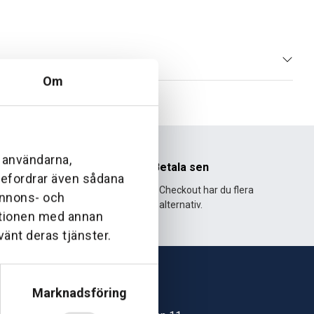
Om
l användarna,
nhet
Betala sen
ebefordrar även sådana
995 och har
Med Klarna Checkout har du flera
 annons- och
lväxt.
alternativ.
ationen med annan
vänt deras tjänster.
Marknadsföring
Skövde