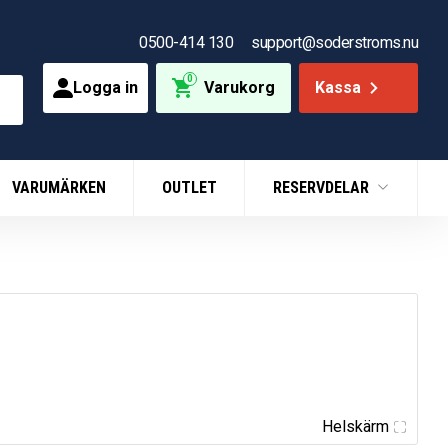
0500-414 130
support@soderstroms.nu
0
Logga in
Varukorg
Kassa
VARUMÄRKEN
OUTLET
RESERVDELAR
Helskärm