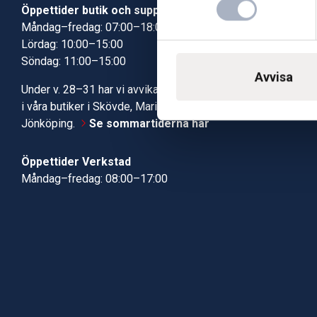
Öppettider butik och support
Butik Skövde
Måndag–fredag: 07:00–18:00
Butik Jönköp
Lördag: 10:00–15:00
Kundcenter
Söndag: 11:00–15:00
Robotservic
Avvisa
Boka tid i ve
Under v. 28–31 har vi avvikande öppettider
Verkstad
i våra butiker i Skövde, Mariestad och
Jönköping.
Se sommartiderna här
Öppettider Verkstad
Måndag–fredag: 08:00–17:00