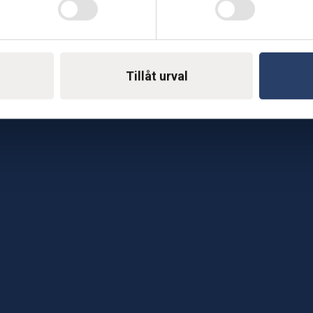
Telefon: 0500-414 1
ing
E-mail: support@soderst
e
Tillåt urval
rkstad
Gå till vår företagssu