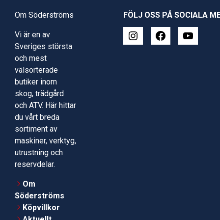
Om Söderströms
FÖLJ OSS PÅ SOCIALA M
Vi är en av
Sveriges största
och mest
välsorterade
butiker inom
skog, trädgård
och ATV. Här hittar
du vårt breda
sortiment av
maskiner, verktyg,
utrustning och
reservdelar.
Om
Söderströms
Köpvillkor
Aktuellt