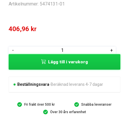
Artikelnummer:
5474131-01
406,96
kr
SERVICE
-
+
KIT
Lägg till i varukorg
mängd
Beställningsvara
Beräknad leverans 4-7 dagar
Fri frakt över 500 kr
Snabba leveranser
Över 30 års erfarenhet