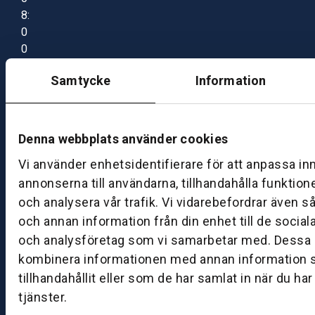
8:
0
0
–
Samtycke
Information
1
7:
0
0
Denna webbplats använder cookies
Vi använder enhetsidentifierare för att anpassa in
B
annonserna till användarna, tillhandahålla funktion
ut
och analysera vår trafik. Vi vidarebefordrar även s
ik
och annan information från din enhet till de socia
S
och analysföretag som vi samarbetar med. Dessa k
k
kombinera informationen med annan information 
ö
tillhandahållit eller som de har samlat in när du ha
v
tjänster.
d
e