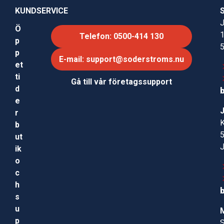
KUNDSERVICE
J
Ö
Telefon: 0500-414 130
p
p
E-mail: support@soderstroms.nu
et
ti
Gå till vår företagssupport
d
e
r
b
ut
ik
o
c
h
s
u
p
S