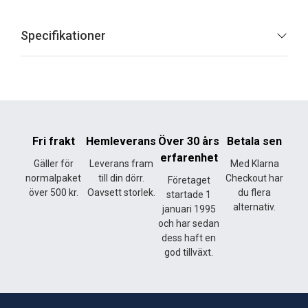
Specifikationer
Fri frakt
Hemleverans
Över 30 års
Betala sen
erfarenhet
Gäller för
Leverans fram
Med Klarna
normalpaket
till din dörr.
Checkout har
Företaget
över 500 kr.
Oavsett storlek.
du flera
startade 1
alternativ.
januari 1995
och har sedan
dess haft en
god tillväxt.