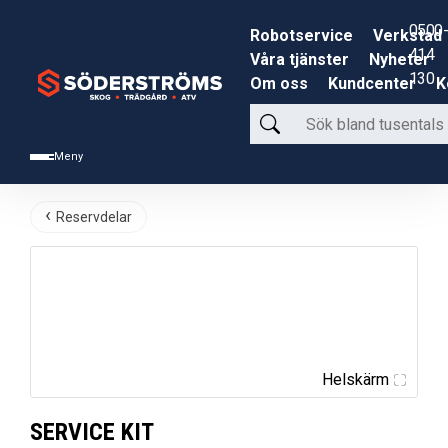
0500-
Robotservice
Verkstad
414
Våra tjänster
Nyheter
130
Om oss
Kundcenter
K
Sök
bland
Meny
tusentals
produkter
Reservdelar
Helskärm
SERVICE KIT