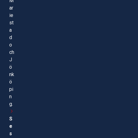
M
ar
ie
st
a
d
o
ch
J
ö
nk
ö
pi
n
g.
S
e
s