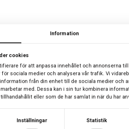
Information
der cookies
ifierare för att anpassa innehållet och annonserna til
Hemleverans
Över 30 års erfare
r för sociala medier och analysera vår trafik. Vi vidar
am till din dörr. Oavsett storlek.
Företaget startade 1 januari 1
 information från din enhet till de sociala medier och
sedan dess haft en god til
amarbetar med. Dessa kan i sin tur kombinera inform
illhandahållit eller som de har samlat in när du har an
Inställningar
Statistik