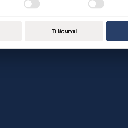
Telefon: 0500-414 1
ing
E-mail: support@soderst
e
Tillåt urval
rkstad
Gå till vår företagssu