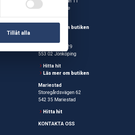
Jonstorpsgatan 11
549 37 Skövde
30
Hitta hit
roms.nu
Läs mer om butiken
Tillåt alla
pport
Jönköping
Kämpevägen 29
553 02 Jönköping
Hitta hit
Läs mer om butiken
Mariestad
Storegårdsvägen 62
542 35 Mariestad
Hitta hit
KONTAKTA OSS