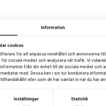
Information
der cookies
ifierare för att anpassa innehållet och annonserna til
Hemleverans
Över 30 års erfare
r för sociala medier och analysera vår trafik. Vi vidar
am till din dörr. Oavsett storlek.
Företaget startade 1 januari 1
 information från din enhet till de sociala medier och
sedan dess haft en god til
amarbetar med. Dessa kan i sin tur kombinera inform
illhandahållit eller som de har samlat in när du har an
Inställningar
Statistik