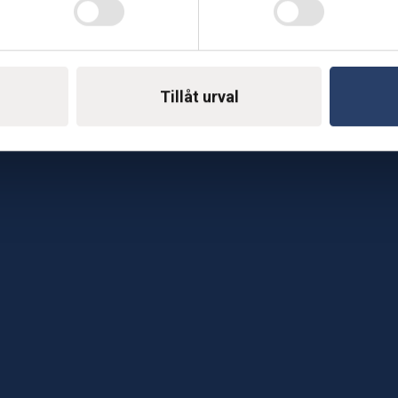
Telefon: 0500-414 1
ing
E-mail: support@soderst
e
Tillåt urval
rkstad
Gå till vår företagssu