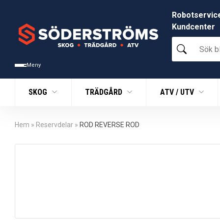
Robotservic
Kundcenter
Sök
bland
tusentals
Meny
produkter
SKOG
TRÄDGÅRD
ATV / UTV
Hem
»
Reservdelar
»
ROD REVERSE ROD