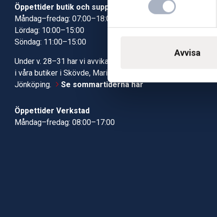
Öppettider butik och support
Butik Skövde
Måndag–fredag: 07:00–18:00
Butik Jönköp
Lördag: 10:00–15:00
Kundcenter
Söndag: 11:00–15:00
Robotservic
Avvisa
Boka tid i ve
Under v. 28–31 har vi avvikande öppettider
Verkstad
i våra butiker i Skövde, Mariestad och
Jönköping.
Se sommartiderna här
Öppettider Verkstad
Måndag–fredag: 08:00–17:00