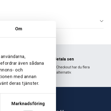
Om
l användarna,
nhet
Betala sen
ebefordrar även sådana
995 och har
Med Klarna Checkout har du flera
 annons- och
lväxt.
alternativ.
ationen med annan
vänt deras tjänster.
Marknadsföring
Skövde