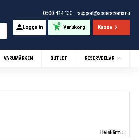
0500-414 130
support@soderstroms.nu
0
Logga in
Varukorg
Kassa
VARUMÄRKEN
OUTLET
RESERVDELAR
Helskärm