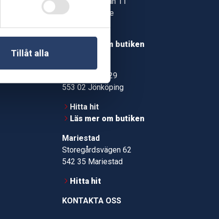
Jonstorpsgatan 11
549 37 Skövde
30
Hitta hit
roms.nu
Läs mer om butiken
Tillåt alla
pport
Jönköping
Kämpevägen 29
553 02 Jönköping
Hitta hit
Läs mer om butiken
Mariestad
Storegårdsvägen 62
542 35 Mariestad
Hitta hit
KONTAKTA OSS