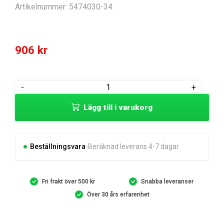
Artikelnummer:
5474030-34
906
kr
PUMP
-
+
CYLINDER
Lägg till i varukorg
mängd
Beställningsvara
Beräknad leverans 4-7 dagar
Fri frakt över 500 kr
Snabba leveranser
Över 30 års erfarenhet