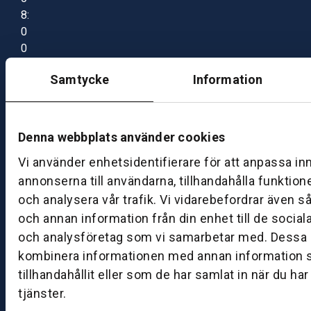
8:
0
0
–
Samtycke
Information
1
7:
0
0
Denna webbplats använder cookies
Vi använder enhetsidentifierare för att anpassa in
B
annonserna till användarna, tillhandahålla funktion
ut
och analysera vår trafik. Vi vidarebefordrar även s
ik
och annan information från din enhet till de socia
S
och analysföretag som vi samarbetar med. Dessa k
k
kombinera informationen med annan information 
ö
tillhandahållit eller som de har samlat in när du ha
v
tjänster.
d
e