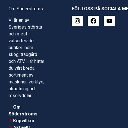
Om Söderströms
FÖLJ OSS PÅ SOCIALA M
Vi är en av
Sveriges största
och mest
välsorterade
butiker inom
skog, trädgård
och ATV. Här hittar
du vårt breda
sortiment av
maskiner, verktyg,
utrustning och
reservdelar.
Om
Söderströms
Köpvillkor
Aktuellt