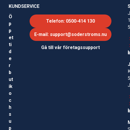
KUNDSERVICE
J
Ö
Telefon: 0500-414 130
p
p
E-mail: support@soderstroms.nu
et
ti
Gå till vår företagssupport
d
e
r
b
ut
ik
o
c
h
s
u
p
S