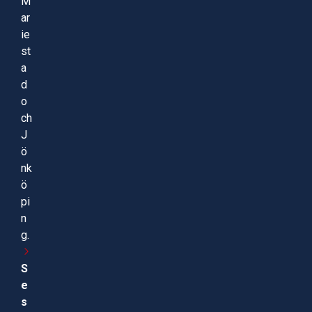
M
ar
ie
st
a
d
o
ch
J
ö
nk
ö
pi
n
g.
S
e
s