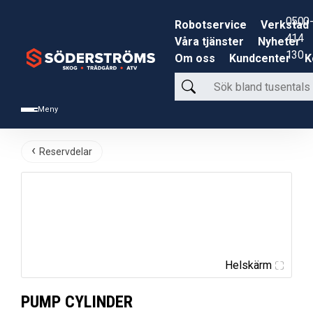
0500-
Robotservice
Verkstad
414
Våra tjänster
Nyheter
130
Om oss
Kundcenter
K
Sök
bland
Meny
tusentals
produkter
Reservdelar
Helskärm
PUMP CYLINDER