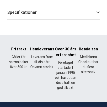
Specifikationer
Fri frakt
Hemleverans
Över 30 års
Betala sen
erfarenhet
Gäller för
Leverans fram
Med Klarna
normalpaket
till din dörr.
Checkout har
Företaget
över 500 kr.
Oavsett storlek.
du flera
startade 1
alternativ.
januari 1995
och har sedan
dess haft en
god tillväxt.