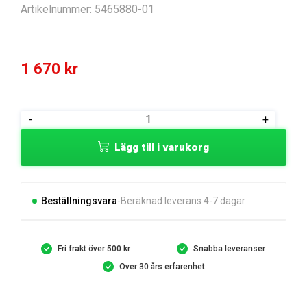
Artikelnummer:
5465880-01
1 670
kr
PULLEY
-
+
PULLEY
Lägg till i varukorg
KOVA
PN
66220
mängd
Beställningsvara
Beräknad leverans 4-7 dagar
Fri frakt över 500 kr
Snabba leveranser
Över 30 års erfarenhet