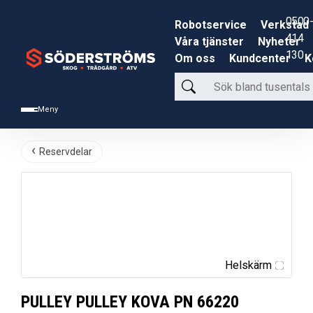
0500-
Robotservice
Verkstad
414
Våra tjänster
Nyheter
130
Om oss
Kundcenter
K
Sök
bland
Meny
tusentals
produkter
Reservdelar
Helskärm
PULLEY PULLEY KOVA PN 66220