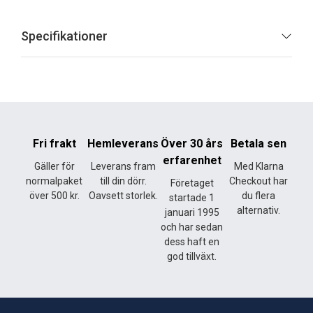
Specifikationer
Fri frakt
Hemleverans
Över 30 års
Betala sen
erfarenhet
Gäller för
Leverans fram
Med Klarna
normalpaket
till din dörr.
Checkout har
Företaget
över 500 kr.
Oavsett storlek.
du flera
startade 1
alternativ.
januari 1995
och har sedan
dess haft en
god tillväxt.