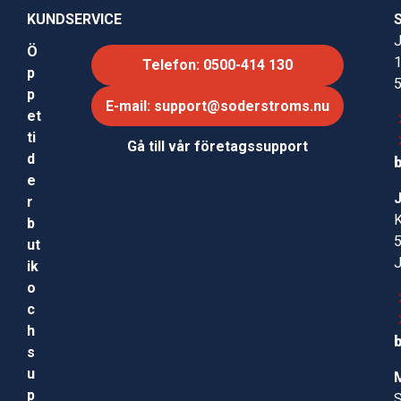
KUNDSERVICE
J
Ö
Telefon: 0500-414 130
p
p
E-mail: support@soderstroms.nu
et
ti
Gå till vår företagssupport
d
e
r
b
ut
ik
o
c
h
s
u
p
S