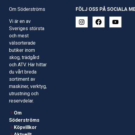
Om Söderströms
FÖLJ OSS PÅ SOCIALA M
Vi är en av
Sveriges största
och mest
välsorterade
butiker inom
skog, trädgård
och ATV. Här hittar
du vårt breda
sortiment av
maskiner, verktyg,
utrustning och
reservdelar.
Om
Söderströms
Köpvillkor
Aktuellt