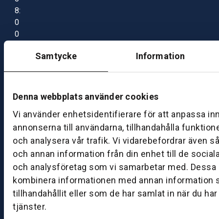
8:
0
0
–
Samtycke
Information
1
7:
0
0
Denna webbplats använder cookies
Vi använder enhetsidentifierare för att anpassa in
B
annonserna till användarna, tillhandahålla funktion
ut
och analysera vår trafik. Vi vidarebefordrar även s
ik
och annan information från din enhet till de socia
S
och analysföretag som vi samarbetar med. Dessa k
k
kombinera informationen med annan information 
ö
tillhandahållit eller som de har samlat in när du ha
v
tjänster.
d
e