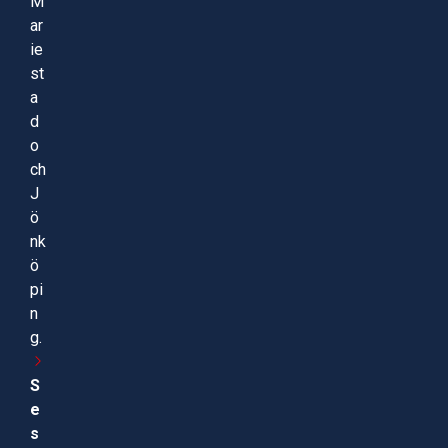
M
ar
ie
st
a
d
o
ch
J
ö
nk
ö
pi
n
g.
S
e
s