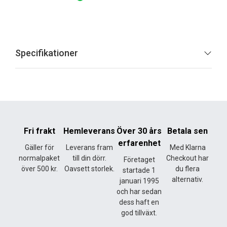
Specifikationer
Fri frakt
Hemleverans
Över 30 års
Betala sen
erfarenhet
Gäller för
Leverans fram
Med Klarna
normalpaket
till din dörr.
Checkout har
Företaget
över 500 kr.
Oavsett storlek.
du flera
startade 1
alternativ.
januari 1995
och har sedan
dess haft en
god tillväxt.