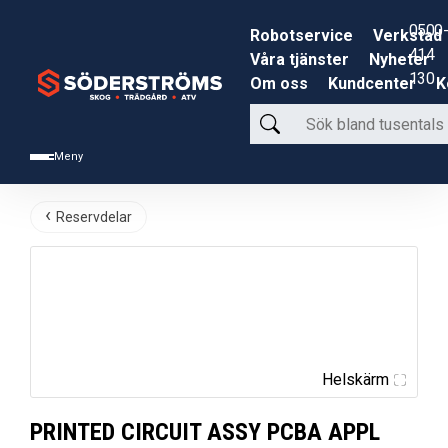
0500-
Robotservice
Verkstad
414
Våra tjänster
Nyheter
130
Om oss
Kundcenter
K
Sök
bland
Meny
tusentals
produkter
Reservdelar
Helskärm
PRINTED CIRCUIT ASSY PCBA APPL