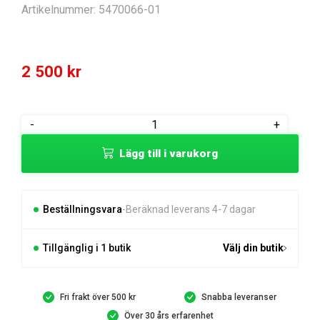
Artikelnummer:
5470066-01
2 500
kr
PRINTED
-
+
CIRCUIT
Lägg till i varukorg
ASSY
PCBA
APPL
mängd
Beställningsvara
Beräknad leverans 4-7 dagar
Tillgänglig i 1 butik
Välj din butik
Fri frakt över 500 kr
Snabba leveranser
Över 30 års erfarenhet