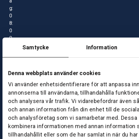
a
g:
0
8:
0
0
–
Samtycke
Information
1
7:
0
Denna webbplats använder cookies
0
Vi använder enhetsidentifierare för att anpassa in
annonserna till användarna, tillhandahålla funktion
B
och analysera vår trafik. Vi vidarebefordrar även s
ut
och annan information från din enhet till de socia
ik
och analysföretag som vi samarbetar med. Dessa k
S
k
kombinera informationen med annan information 
ö
tillhandahållit eller som de har samlat in när du ha