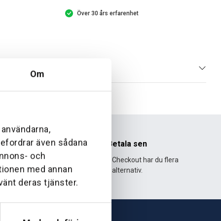
Över 30 års erfarenhet
Om
l användarna,
ebefordrar även sådana
nhet
Betala sen
 annons- och
995 och har
Med Klarna Checkout har du flera
ationen med annan
lväxt.
alternativ.
vänt deras tjänster.