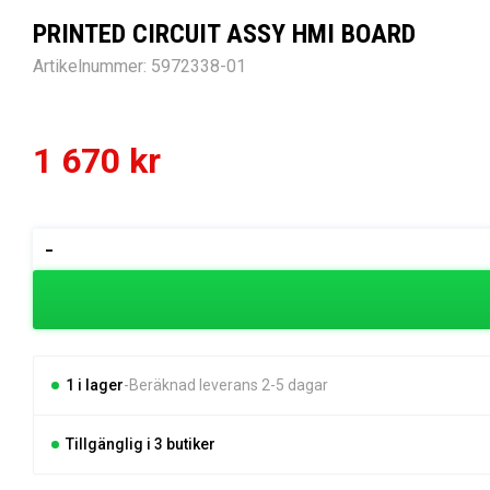
PRINTED CIRCUIT ASSY HMI BOARD
Artikelnummer:
5972338-01
1 670
kr
PRINTED
-
CIRCUIT
ASSY
HMI
BOARD
mängd
1 i lager
Beräknad leverans 2-5 dagar
Tillgänglig i 3 butiker