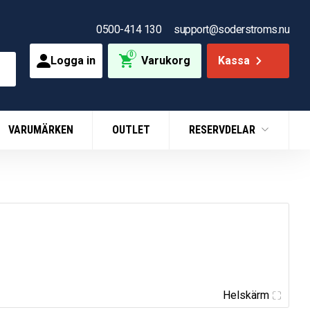
0500-414 130
support@soderstroms.nu
0
Logga in
Varukorg
Kassa
VARUMÄRKEN
OUTLET
RESERVDELAR
Helskärm