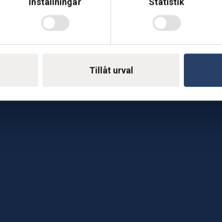
Inställningar
Statistik
Telefon: 0500-414 1
ing
E-mail: support@soderst
e
Tillåt urval
rkstad
Gå till vår företagssu