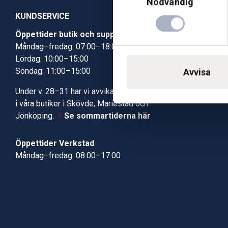
Nödvändig
KUNDSERVICE
Öppettider butik och support
Butik Skövde
Måndag–fredag: 07:00–18:00
Butik Jönköp
Lördag: 10:00–15:00
Kundcenter
Söndag: 11:00–15:00
Robotservic
Avvisa
Boka tid i ve
Under v. 28–31 har vi avvikande öppettider
Verkstad
i våra butiker i Skövde, Mariestad och
Jönköping.
Se sommartiderna här
Öppettider Verkstad
Måndag–fredag: 08:00–17:00