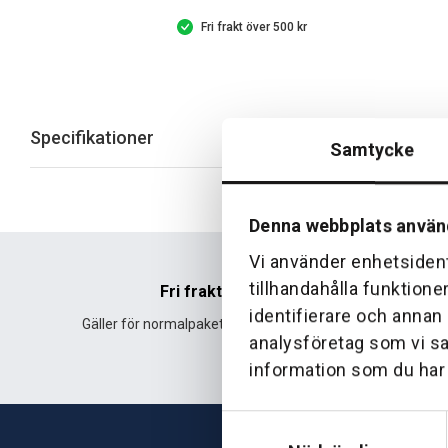
Fri frakt över 500 kr
Specifikationer
Samtycke
Denna webbplats använ
Vi använder enhetsident
tillhandahålla funktione
Fri frakt
identifierare och annan
Gäller för normalpaket över 500 kr.
Leverans fr
analysföretag som vi s
information som du har t
Samtyckesval