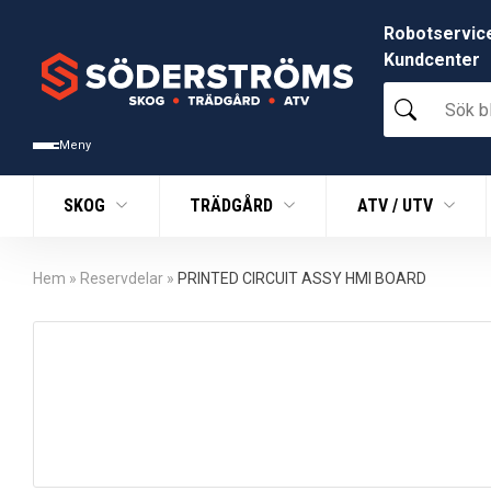
Robotservic
Kundcenter
Sök
bland
tusentals
Meny
produkter
SKOG
TRÄDGÅRD
ATV / UTV
Hem
»
Reservdelar
»
PRINTED CIRCUIT ASSY HMI BOARD