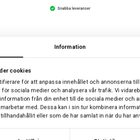
Snabba leveranser
Information
der cookies
ifierare för att anpassa innehållet och annonserna til
r för sociala medier och analysera vår trafik. Vi vidar
Hemleverans
Över 30 års erfare
 information från din enhet till de sociala medier och
am till din dörr. Oavsett storlek.
Företaget startade 1 januari 1
amarbetar med. Dessa kan i sin tur kombinera inform
sedan dess haft en god til
illhandahållit eller som de har samlat in när du har an