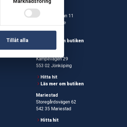
Marknadsföring
Skövde
Jonstorpsgatan 11
549 37 Skövde
30
Hitta hit
roms.nu
Tillåt alla
Läs mer om butiken
pport
Jönköping
Kämpevägen 29
553 02 Jönköping
Hitta hit
Läs mer om butiken
Mariestad
Storegårdsvägen 62
542 35 Mariestad
Hitta hit