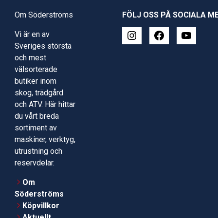
Om Söderströms
FÖLJ OSS PÅ SOCIALA M
Vi är en av
Sveriges största
och mest
välsorterade
butiker inom
skog, trädgård
och ATV. Här hittar
du vårt breda
sortiment av
maskiner, verktyg,
utrustning och
reservdelar.
Om
Söderströms
Köpvillkor
Aktuellt