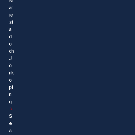
M
ar
ie
st
a
d
o
ch
J
ö
nk
ö
pi
n
g.
S
e
s