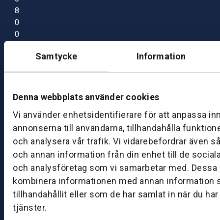
8:
0
0
–
Samtycke
Information
1
7:
0
0
Denna webbplats använder cookies
Vi använder enhetsidentifierare för att anpassa in
B
annonserna till användarna, tillhandahålla funktion
ut
och analysera vår trafik. Vi vidarebefordrar även s
ik
och annan information från din enhet till de socia
S
och analysföretag som vi samarbetar med. Dessa k
k
kombinera informationen med annan information 
ö
tillhandahållit eller som de har samlat in när du ha
v
tjänster.
d
e