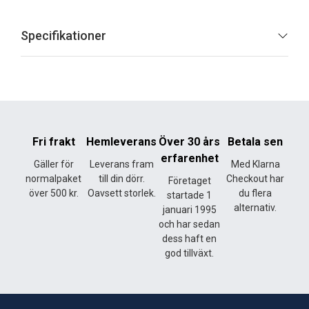
Specifikationer
Fri frakt
Hemleverans
Över 30 års
Betala sen
erfarenhet
Gäller för
Leverans fram
Med Klarna
normalpaket
till din dörr.
Checkout har
Företaget
över 500 kr.
Oavsett storlek.
du flera
startade 1
alternativ.
januari 1995
och har sedan
dess haft en
god tillväxt.