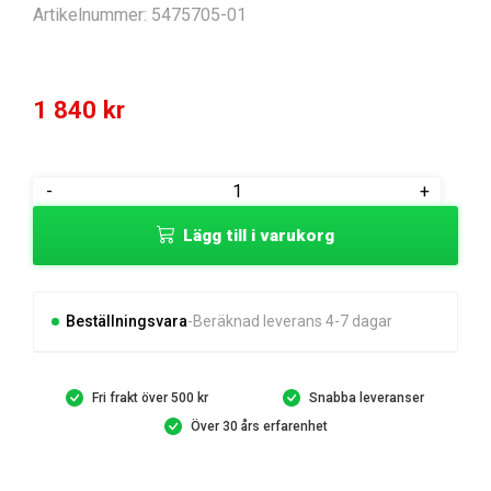
Artikelnummer:
5475705-01
1 840
kr
PRINTED
-
+
CIRCUIT
Lägg till i varukorg
ASSY
ECONOMY
P
mängd
Beställningsvara
Beräknad leverans 4-7 dagar
Fri frakt över 500 kr
Snabba leveranser
Över 30 års erfarenhet