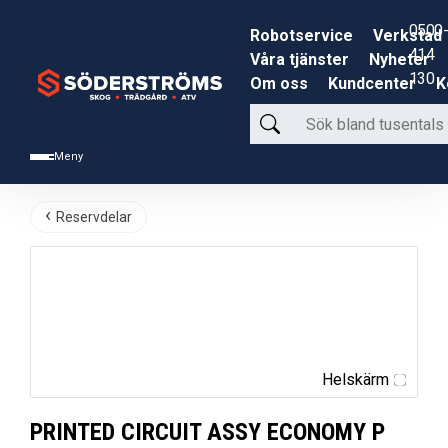
0500-
Robotservice
Verkstad
414
Våra tjänster
Nyheter
130
Om oss
Kundcenter
K
Sök
bland
Meny
tusentals
produkter
Reservdelar
Helskärm
PRINTED CIRCUIT ASSY ECONOMY P