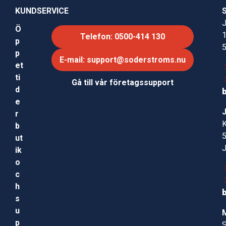
KUNDSERVICE
J
Ö
Telefon: 0500-414 130
p
p
E-mail: support@soderstroms.nu
et
ti
Gå till vår företagssupport
d
e
r
b
ut
ik
o
c
h
s
u
p
S