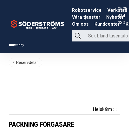
0500-
Robotservice
Verkstad
414
Våra tjänster
Nyheter
130
Om oss
Kundcenter
K
Sök
bland
Meny
tusentals
produkter
Reservdelar
Helskärm
PACKNING FÖRGASARE