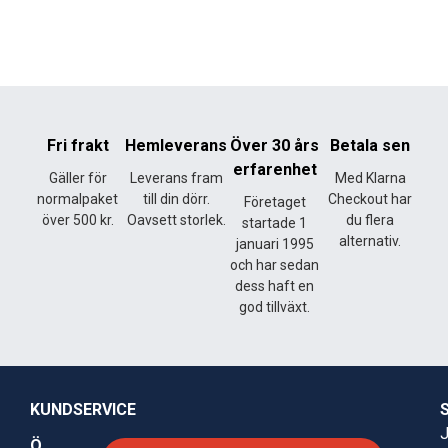
Fri frakt
Hemleverans
Över 30 års
Betala sen
erfarenhet
Gäller för
Leverans fram
Med Klarna
normalpaket
till din dörr.
Checkout har
Företaget
över 500 kr.
Oavsett storlek.
du flera
startade 1
alternativ.
januari 1995
och har sedan
dess haft en
god tillväxt.
KUNDSERVICE
J
Ö