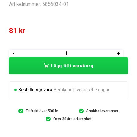
Artikelnummer:
5856034-01
81
kr
PACKNING
-
+
FÖRGASARE
Lägg till i varukorg
mängd
Beställningsvara
Beräknad leverans 4-7 dagar
Fri frakt över 500 kr
Snabba leveranser
Över 30 års erfarenhet