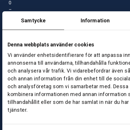
0
–
1
Samtycke
Information
7:
0
0
Denna webbplats använder cookies
Vi använder enhetsidentifierare för att anpassa in
B
annonserna till användarna, tillhandahålla funktion
ut
ik
och analysera vår trafik. Vi vidarebefordrar även s
S
och annan information från din enhet till de socia
k
och analysföretag som vi samarbetar med. Dessa k
ö
kombinera informationen med annan information 
v
tillhandahållit eller som de har samlat in när du ha
d
tjänster.
e
B