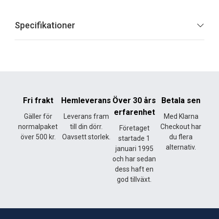
Specifikationer
Fri frakt
Hemleverans
Över 30 års
Betala sen
erfarenhet
Gäller för
Leverans fram
Med Klarna
normalpaket
till din dörr.
Checkout har
Företaget
över 500 kr.
Oavsett storlek.
du flera
startade 1
alternativ.
januari 1995
och har sedan
dess haft en
god tillväxt.