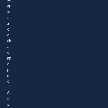
M
ar
ie
st
a
d
o
ch
J
ö
nk
ö
pi
n
g.
S
e
s