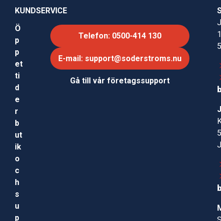
KUNDSERVICE
J
Ö
Telefon: 0500-414 130
p
p
E-mail: support@soderstroms.nu
et
ti
Gå till vår företagssupport
d
e
r
b
ut
ik
o
c
h
s
u
p
S