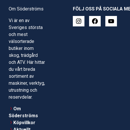
Om Söderströms
FÖLJ OSS PÅ SOCIALA M
Vi är en av
Sveriges största
och mest
välsorterade
butiker inom
skog, trädgård
och ATV. Här hittar
du vårt breda
sortiment av
maskiner, verktyg,
utrustning och
reservdelar.
Om
Söderströms
Köpvillkor
Aktuellt