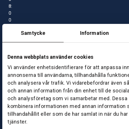
8:
0
0
–
Samtycke
Information
1
7:
0
0
Denna webbplats använder cookies
Vi använder enhetsidentifierare för att anpassa in
B
annonserna till användarna, tillhandahålla funktion
ut
och analysera vår trafik. Vi vidarebefordrar även s
ik
och annan information från din enhet till de socia
S
och analysföretag som vi samarbetar med. Dessa k
k
kombinera informationen med annan information 
ö
tillhandahållit eller som de har samlat in när du ha
v
tjänster.
d
e