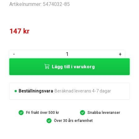
Artikelnummer:
5474032-85
147
kr
MOUNTING
-
+
PLATE
Lägg till i varukorg
TENSION
PULLEY
mängd
Beställningsvara
Beräknad leverans 4-7 dagar
Fri frakt över 500 kr
Snabba leveranser
Över 30 års erfarenhet