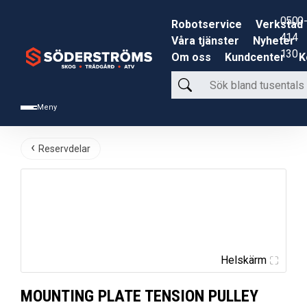
0500-
Robotservice
Verkstad
414
Våra tjänster
Nyheter
130
Om oss
Kundcenter
K
Sök
bland
Meny
tusentals
produkter
Reservdelar
Helskärm
MOUNTING PLATE TENSION PULLEY