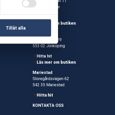
Jonstorpsgatan 11
549 37 Skövde
30
Hitta hit
roms.nu
Läs mer om butiken
Tillåt alla
pport
Jönköping
Kämpevägen 29
553 02 Jönköping
Hitta hit
Läs mer om butiken
Mariestad
Storegårdsvägen 62
542 35 Mariestad
Hitta hit
KONTAKTA OSS