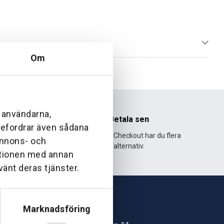
Om
l användarna,
nhet
Betala sen
ebefordrar även sådana
995 och har
Med Klarna Checkout har du flera
 annons- och
lväxt.
alternativ.
ationen med annan
vänt deras tjänster.
Marknadsföring
Skövde