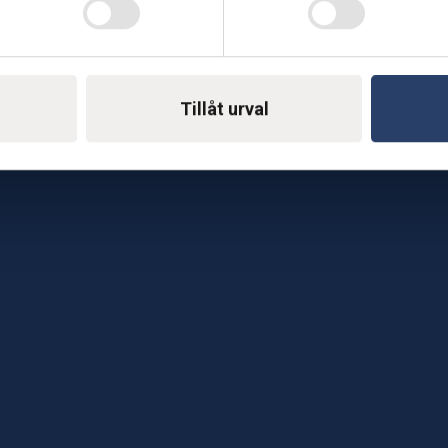
Telefon: 0500-414 1
ing
E-mail: support@soderst
e
Tillåt urval
rkstad
Gå till vår företagssu