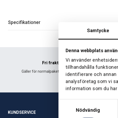
Specifikationer
Samtycke
Denna webbplats använ
Vi använder enhetsident
Fri frakt
tillhandahålla funktione
Gäller för normalpaket över 500 kr.
Leverans fr
identifierare och annan
analysföretag som vi s
information som du har t
Samtyckesval
Nödvändig
KUNDSERVICE