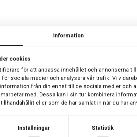
Information
der cookies
ifierare för att anpassa innehållet och annonserna til
Hemleverans
Över 30 års erfare
r för sociala medier och analysera vår trafik. Vi vidar
am till din dörr. Oavsett storlek.
Företaget startade 1 januari 1
 information från din enhet till de sociala medier och
sedan dess haft en god til
amarbetar med. Dessa kan i sin tur kombinera inform
illhandahållit eller som de har samlat in när du har an
Inställningar
Statistik