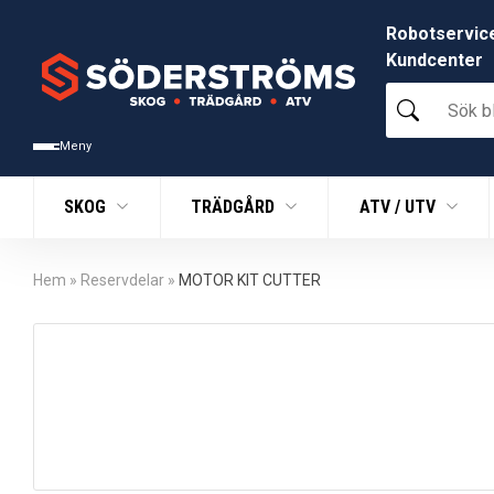
Robotservic
Kundcenter
Sök
bland
tusentals
Meny
produkter
SKOG
TRÄDGÅRD
ATV / UTV
Hem
»
Reservdelar
»
MOTOR KIT CUTTER