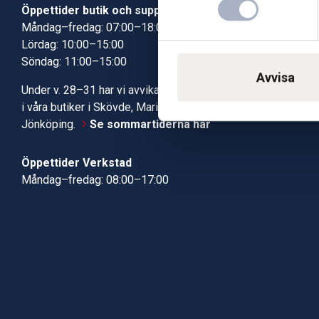
Öppettider butik och support
Butik Skövde
Måndag–fredag: 07:00–18:00
Butik Jönköp
Lördag: 10:00–15:00
Kundcenter
Söndag: 11:00–15:00
Robotservic
Avvisa
Boka tid i ve
Under v. 28–31 har vi avvikande öppettider
Verkstad
i våra butiker i Skövde, Mariestad och
Jönköping.
Se sommartiderna här
Öppettider Verkstad
Måndag–fredag: 08:00–17:00