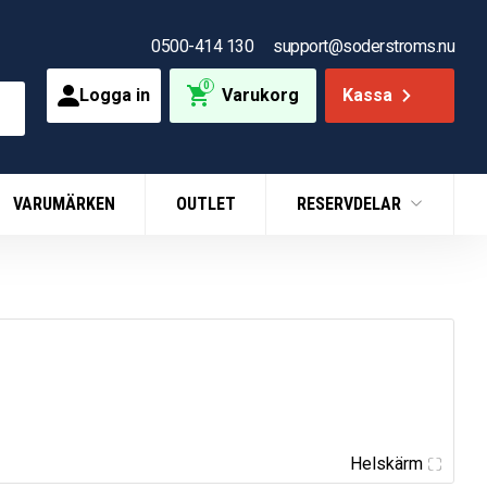
0500-414 130
support@soderstroms.nu
0
Logga in
Varukorg
Kassa
VARUMÄRKEN
OUTLET
RESERVDELAR
Helskärm