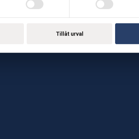
Telefon: 0500-414 1
ing
E-mail: support@soderst
e
Tillåt urval
rkstad
Gå till vår företagssu