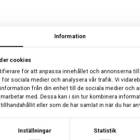
Information
der cookies
ifierare för att anpassa innehållet och annonserna til
Hemleverans
Över 30 års erfare
r för sociala medier och analysera vår trafik. Vi vidar
am till din dörr. Oavsett storlek.
Företaget startade 1 januari 1
 information från din enhet till de sociala medier och
sedan dess haft en god til
amarbetar med. Dessa kan i sin tur kombinera inform
illhandahållit eller som de har samlat in när du har an
Inställningar
Statistik