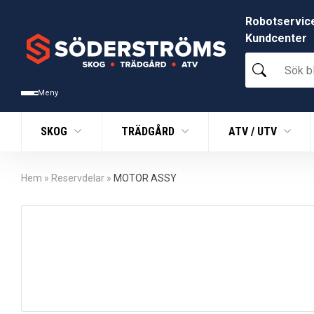
Robotservic
Kundcenter
Sök
bland
tusentals
Meny
produkter
SKOG
TRÄDGÅRD
ATV / UTV
Hem
»
Reservdelar
»
MOTOR ASSY