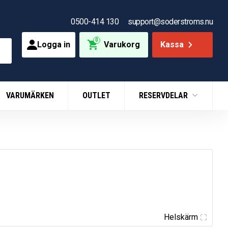
0500-414 130
support@soderstroms.nu
0
Logga in
Varukorg
Kassa
VARUMÄRKEN
OUTLET
RESERVDELAR
Helskärm