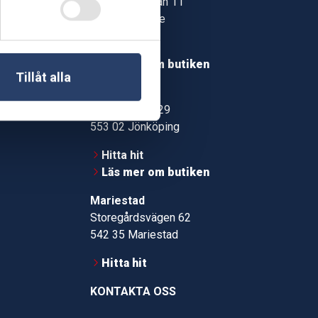
Jonstorpsgatan 11
549 37 Skövde
30
Hitta hit
roms.nu
Läs mer om butiken
Tillåt alla
pport
Jönköping
Kämpevägen 29
553 02 Jönköping
Hitta hit
Läs mer om butiken
Mariestad
Storegårdsvägen 62
542 35 Mariestad
Hitta hit
KONTAKTA OSS