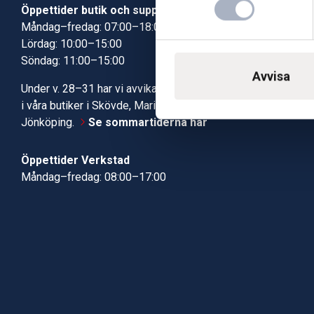
Öppettider butik och support
Butik Skövde
Måndag–fredag: 07:00–18:00
Butik Jönköp
Lördag: 10:00–15:00
Kundcenter
Söndag: 11:00–15:00
Robotservic
Avvisa
Boka tid i ve
Under v. 28–31 har vi avvikande öppettider
Verkstad
i våra butiker i Skövde, Mariestad och
Jönköping.
Se sommartiderna här
Öppettider Verkstad
Måndag–fredag: 08:00–17:00