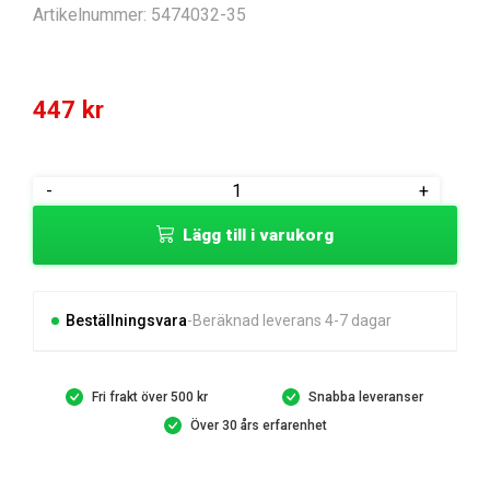
Artikelnummer:
5474032-35
447
kr
LIFTING
-
+
ARM
Lägg till i varukorg
HEIGHT
ADJUSTMENT
mängd
Beställningsvara
Beräknad leverans 4-7 dagar
Fri frakt över 500 kr
Snabba leveranser
Över 30 års erfarenhet