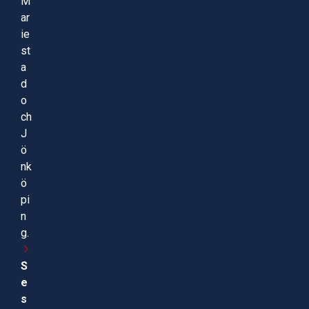
M
ar
ie
st
a
d
o
ch
J
ö
nk
ö
pi
n
g.
S
e
s