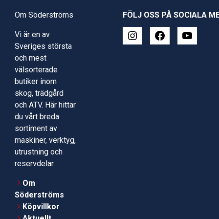
Om Söderströms
FÖLJ OSS PÅ SOCIALA M
Vi är en av
Sveriges största
och mest
välsorterade
butiker inom
skog, trädgård
och ATV. Här hittar
du vårt breda
sortiment av
maskiner, verktyg,
utrustning och
reservdelar.
Om
Söderströms
Köpvillkor
Aktuellt