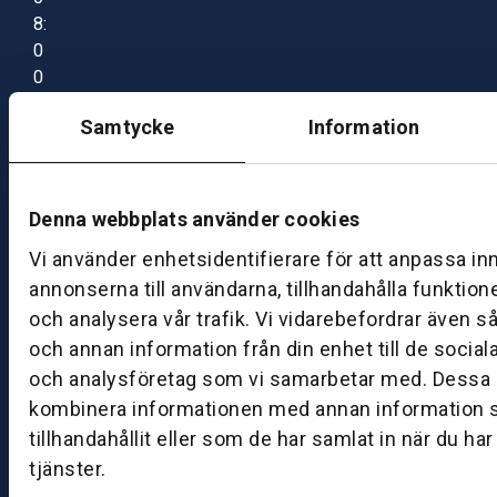
8:
0
0
–
Samtycke
Information
1
7:
0
0
Denna webbplats använder cookies
Vi använder enhetsidentifierare för att anpassa in
B
annonserna till användarna, tillhandahålla funktion
ut
och analysera vår trafik. Vi vidarebefordrar även s
ik
och annan information från din enhet till de socia
S
och analysföretag som vi samarbetar med. Dessa k
k
kombinera informationen med annan information 
ö
tillhandahållit eller som de har samlat in när du ha
v
tjänster.
d
e