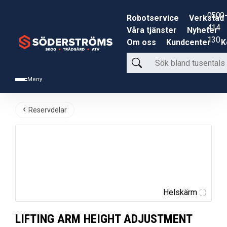
0500-
Robotservice
Verkstad
414
Våra tjänster
Nyheter
130
Om oss
Kundcenter
K
Sök
bland
Meny
tusentals
produkter
Reservdelar
Helskärm
LIFTING ARM HEIGHT ADJUSTMENT