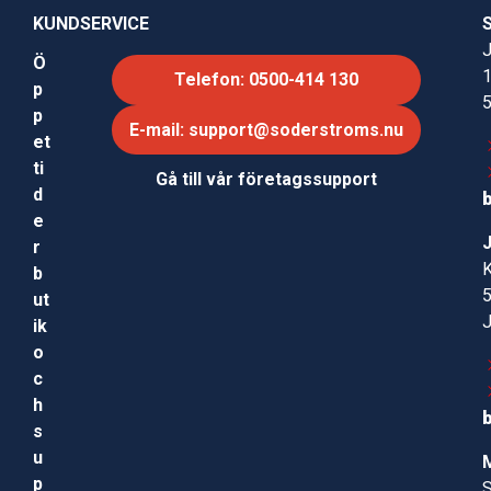
KUNDSERVICE
J
Ö
Telefon: 0500-414 130
p
p
E-mail: support@soderstroms.nu
et
ti
Gå till vår företagssupport
d
e
r
b
ut
ik
o
c
h
s
u
p
S