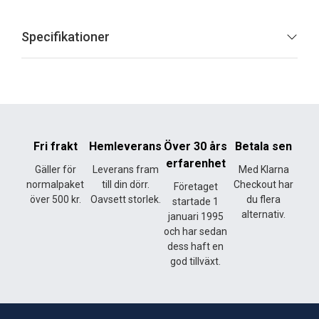
Specifikationer
Fri frakt
Hemleverans
Över 30 års
Betala sen
erfarenhet
Gäller för
Leverans fram
Med Klarna
normalpaket
till din dörr.
Checkout har
Företaget
över 500 kr.
Oavsett storlek.
du flera
startade 1
alternativ.
januari 1995
och har sedan
dess haft en
god tillväxt.