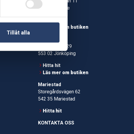
Jonstorpsgatan 11
549 37 Skövde
30
Hitta hit
roms.nu
Läs mer om butiken
Tillåt alla
pport
Jönköping
Kämpevägen 29
553 02 Jönköping
Hitta hit
Läs mer om butiken
Mariestad
Storegårdsvägen 62
542 35 Mariestad
Hitta hit
KONTAKTA OSS