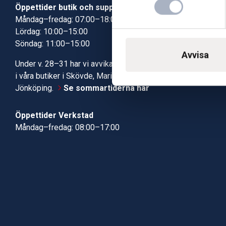
Öppettider butik och support
Butik Skövde
Måndag–fredag: 07:00–18:00
Butik Jönköp
Lördag: 10:00–15:00
Kundcenter
Söndag: 11:00–15:00
Robotservic
Avvisa
Boka tid i ve
Under v. 28–31 har vi avvikande öppettider
Verkstad
i våra butiker i Skövde, Mariestad och
Jönköping.
Se sommartiderna här
Öppettider Verkstad
Måndag–fredag: 08:00–17:00