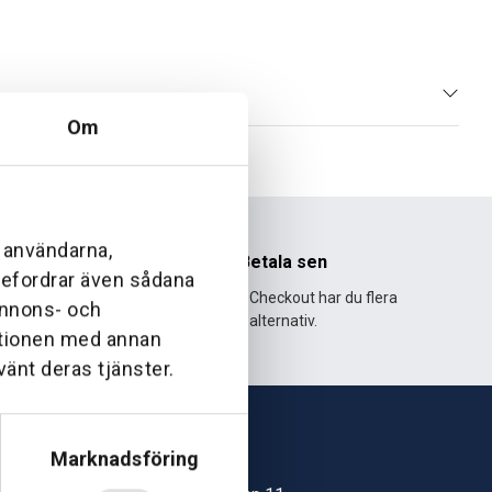
Om
l användarna,
nhet
Betala sen
ebefordrar även sådana
995 och har
Med Klarna Checkout har du flera
 annons- och
lväxt.
alternativ.
ationen med annan
vänt deras tjänster.
Marknadsföring
Skövde