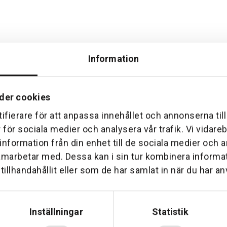
Information
der cookies
ifierare för att anpassa innehållet och annonserna til
Hemleverans
Över 30 års erfare
r för sociala medier och analysera vår trafik. Vi vidar
am till din dörr. Oavsett storlek.
Företaget startade 1 januari 1
 information från din enhet till de sociala medier och
sedan dess haft en god til
amarbetar med. Dessa kan i sin tur kombinera inform
illhandahållit eller som de har samlat in när du har an
Inställningar
Statistik