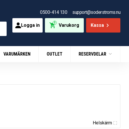
0500-414 130
support@soderstroms.nu
0
Logga in
Varukorg
Kassa
VARUMÄRKEN
OUTLET
RESERVDELAR
Helskärm