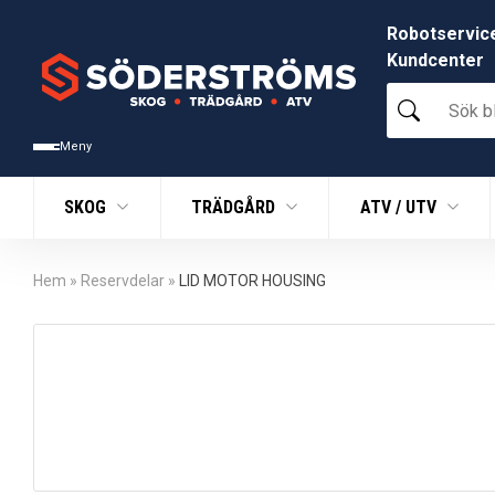
Robotservic
Kundcenter
Sök
bland
tusentals
Meny
produkter
SKOG
TRÄDGÅRD
ATV / UTV
Hem
»
Reservdelar
»
LID MOTOR HOUSING