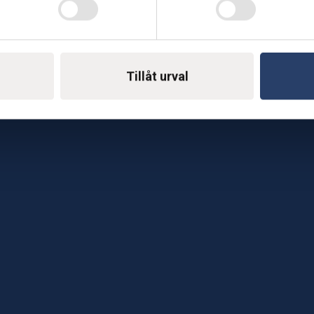
Telefon: 0500-414 1
ing
E-mail: support@soderst
e
Tillåt urval
rkstad
Gå till vår företagssu