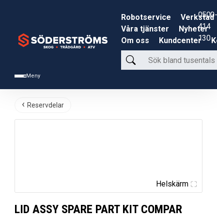
0500-
Robotservice
Verkstad
414
Våra tjänster
Nyheter
130
Om oss
Kundcenter
K
Sök
bland
Meny
tusentals
produkter
Reservdelar
Helskärm
LID ASSY SPARE PART KIT COMPAR