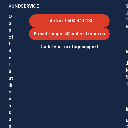
KUNDSERVICE
J
Ö
Telefon: 0500-414 130
p
p
E-mail: support@soderstroms.nu
et
ti
Gå till vår företagssupport
d
e
r
b
ut
ik
o
c
h
s
u
p
S