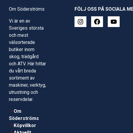
Om Söderströms
FÖLJ OSS PÅ SOCIALA M
Vi är en av
Sveriges största
och mest
välsorterade
butiker inom
skog, trädgård
och ATV. Här hittar
du vårt breda
sortiment av
maskiner, verktyg,
utrustning och
reservdelar.
Om
Söderströms
Köpvillkor
Aktuellt