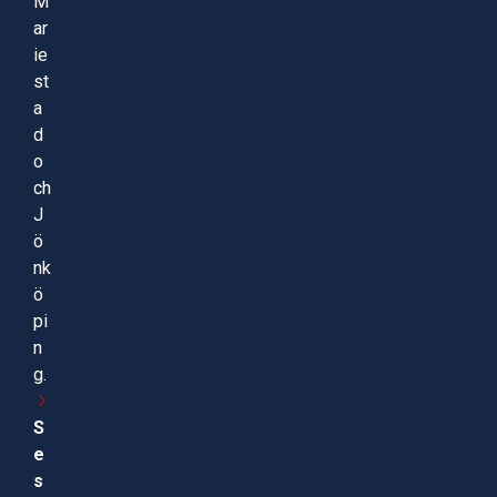
M
ar
ie
st
a
d
o
ch
J
ö
nk
ö
pi
n
g.
S
e
s