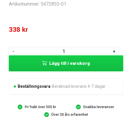
Artikelnummer:
5472853-01
338
kr
LID
-
+
ASSY
Lägg till i varukorg
SPARE
PART
KIT
COMPAR
Beställningsvara
Beräknad leverans 4-7 dagar
mängd
Fri frakt över 500 kr
Snabba leveranser
Över 30 års erfarenhet