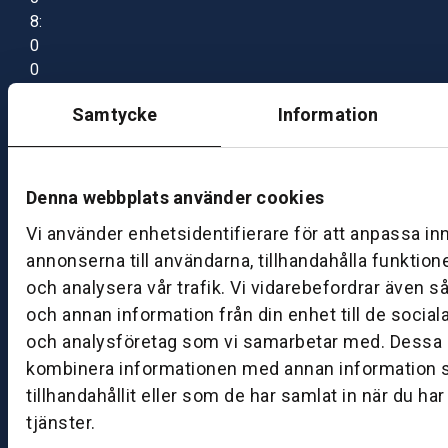
8:
0
0
–
Samtycke
Information
1
7:
0
0
Denna webbplats använder cookies
Vi använder enhetsidentifierare för att anpassa in
B
annonserna till användarna, tillhandahålla funktion
ut
och analysera vår trafik. Vi vidarebefordrar även s
ik
och annan information från din enhet till de socia
S
och analysföretag som vi samarbetar med. Dessa k
k
kombinera informationen med annan information 
ö
tillhandahållit eller som de har samlat in när du ha
v
tjänster.
d
e