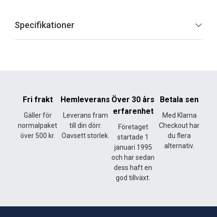
Specifikationer
Fri frakt
Hemleverans
Över 30 års
Betala sen
erfarenhet
Gäller för
Leverans fram
Med Klarna
normalpaket
till din dörr.
Checkout har
Företaget
över 500 kr.
Oavsett storlek.
du flera
startade 1
alternativ.
januari 1995
och har sedan
dess haft en
god tillväxt.