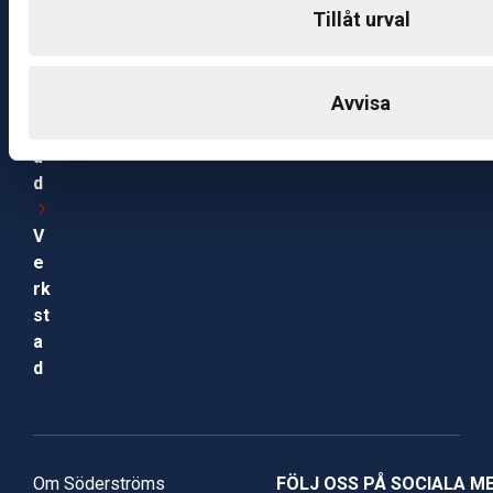
Tillåt urval
i
v
e
Avvisa
rk
st
a
d
V
e
rk
st
a
d
Om Söderströms
FÖLJ OSS PÅ SOCIALA M