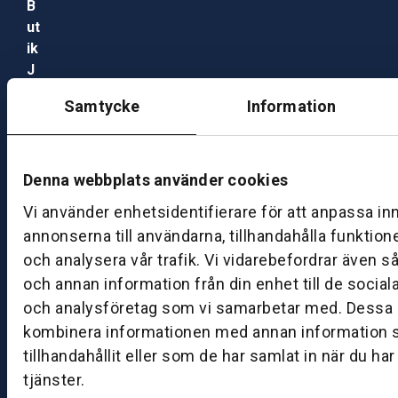
B
ut
ik
J
ö
Samtycke
Information
n
k
ö
pi
Denna webbplats använder cookies
n
Vi använder enhetsidentifierare för att anpassa in
g
annonserna till användarna, tillhandahålla funktion
och analysera vår trafik. Vi vidarebefordrar även s
K
och annan information från din enhet till de socia
u
n
och analysföretag som vi samarbetar med. Dessa k
d
kombinera informationen med annan information 
c
tillhandahållit eller som de har samlat in när du ha
e
tjänster.
nt