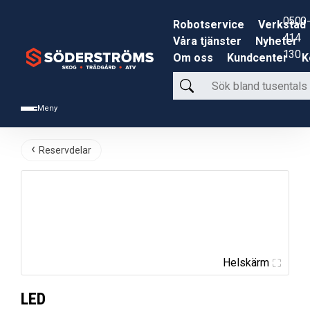
0500-
Robotservice
Verkstad
414
Våra tjänster
Nyheter
130
Om oss
Kundcenter
K
Sök
bland
Meny
tusentals
produkter
Reservdelar
Helskärm
LED