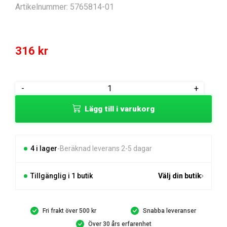
Artikelnummer:
5765814-01
316
kr
LED
-
+
mängd
Lägg till i varukorg
4 i lager
Beräknad leverans 2-5 dagar
Tillgänglig i 1 butik
Välj din butik
Fri frakt över 500 kr
Snabba leveranser
Över 30 års erfarenhet