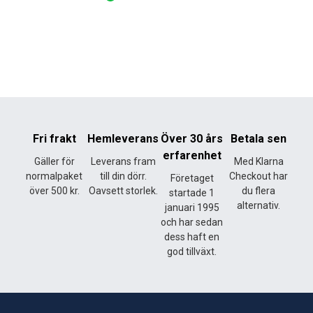
Fri frakt
Hemleverans
Över 30 års
Betala sen
erfarenhet
Gäller för
Leverans fram
Med Klarna
normalpaket
till din dörr.
Checkout har
Företaget
över 500 kr.
Oavsett storlek.
du flera
startade 1
alternativ.
januari 1995
och har sedan
dess haft en
god tillväxt.