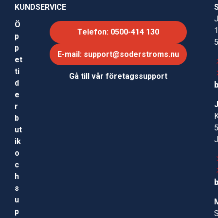
KUNDSERVICE
J
Ö
Telefon: 0500-414 130
p
p
E-mail: support@soderstroms.nu
et
ti
Gå till vår företagssupport
d
e
r
b
ut
ik
o
c
h
s
u
p
S