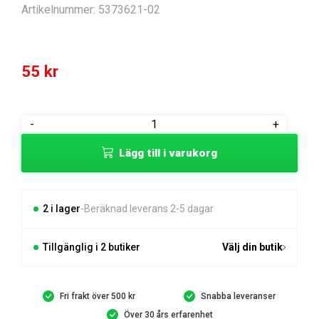
Artikelnummer:
5373621-02
55
kr
KOMBINYCKEL
-
+
mängd
Lägg till i varukorg
2 i lager
Beräknad leverans 2-5 dagar
Tillgänglig i 2 butiker
Välj din butik
Fri frakt över 500 kr
Snabba leveranser
Över 30 års erfarenhet