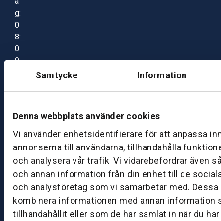
a
g:
0
8:
0
0
–
Samtycke
Information
1
7:
0
Denna webbplats använder cookies
0
Vi använder enhetsidentifierare för att anpassa in
annonserna till användarna, tillhandahålla funktion
B
och analysera vår trafik. Vi vidarebefordrar även s
ut
och annan information från din enhet till de socia
ik
och analysföretag som vi samarbetar med. Dessa k
S
k
kombinera informationen med annan information 
ö
tillhandahållit eller som de har samlat in när du ha