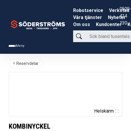
0500-
Robotservice
Verkstad
414
Våra tjänster
Nyheter
130
Om oss
Kundcenter
K
Sök
bland
Meny
tusentals
produkter
Reservdelar
Helskärm
KOMBINYCKEL