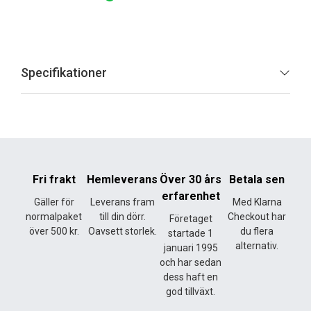
Specifikationer
Fri frakt
Hemleverans
Över 30 års
Betala sen
erfarenhet
Gäller för
Leverans fram
Med Klarna
normalpaket
till din dörr.
Checkout har
Företaget
över 500 kr.
Oavsett storlek.
du flera
startade 1
alternativ.
januari 1995
och har sedan
dess haft en
god tillväxt.