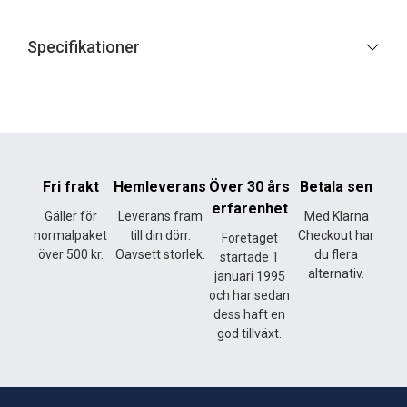
Specifikationer
Fri frakt
Hemleverans
Över 30 års
Betala sen
erfarenhet
Gäller för
Leverans fram
Med Klarna
normalpaket
till din dörr.
Checkout har
Företaget
över 500 kr.
Oavsett storlek.
du flera
startade 1
alternativ.
januari 1995
och har sedan
dess haft en
god tillväxt.