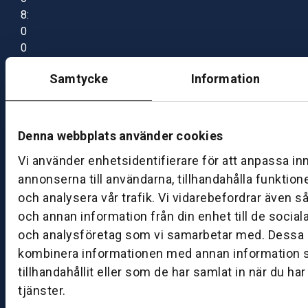
8:
0
0
–
Samtycke
Information
1
7:
0
0
Denna webbplats använder cookies
Vi använder enhetsidentifierare för att anpassa in
B
annonserna till användarna, tillhandahålla funktion
ut
och analysera vår trafik. Vi vidarebefordrar även s
ik
och annan information från din enhet till de socia
S
och analysföretag som vi samarbetar med. Dessa k
k
kombinera informationen med annan information 
ö
tillhandahållit eller som de har samlat in när du ha
v
tjänster.
d
e