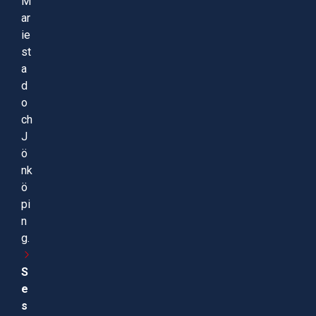
M
ar
ie
st
a
d
o
ch
J
ö
nk
ö
pi
n
g.
S
e
s