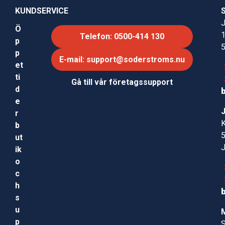
KUNDSERVICE
J
Ö
Telefon: 0500-414 130
p
p
E-mail: support@soderstroms.nu
et
ti
Gå till vår företagssupport
d
e
r
b
ut
ik
o
c
h
s
u
p
S