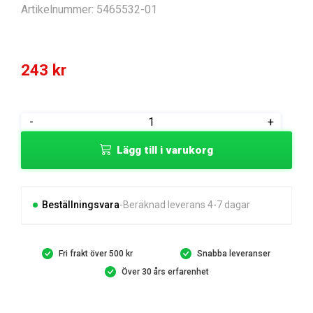
Artikelnummer:
5465532-01
243
kr
KEYPAD
-
+
HEPA
Lägg till i varukorg
TEST
SWITCH
A
45
Beställningsvara
Beräknad leverans 4-7 dagar
mängd
Fri frakt över 500 kr
Snabba leveranser
Över 30 års erfarenhet