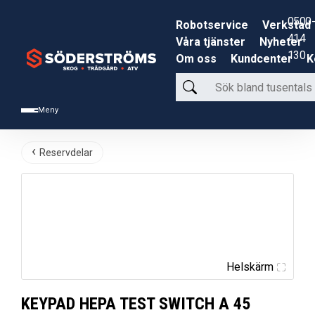
0500-
Robotservice
Verkstad
414
Våra tjänster
Nyheter
130
Om oss
Kundcenter
K
Sök
bland
Meny
tusentals
produkter
Reservdelar
Helskärm
KEYPAD HEPA TEST SWITCH A 45