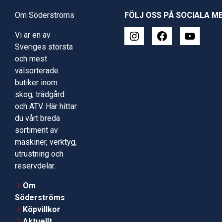
Om Söderströms
FÖLJ OSS PÅ SOCIALA M
Vi är en av
Sveriges största
och mest
välsorterade
butiker inom
skog, trädgård
och ATV. Här hittar
du vårt breda
sortiment av
maskiner, verktyg,
utrustning och
reservdelar.
Om
Söderströms
Köpvillkor
Aktuellt