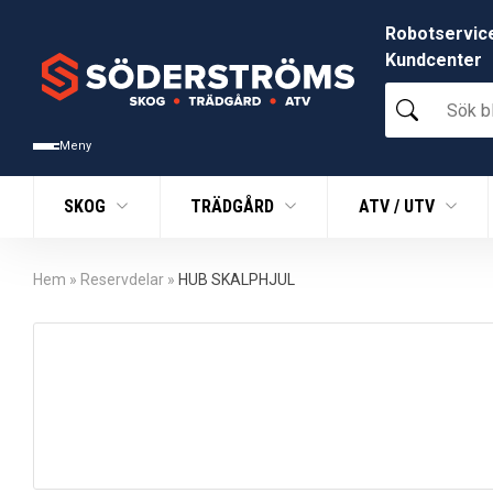
Robotservic
Kundcenter
Sök
bland
tusentals
Meny
produkter
SKOG
TRÄDGÅRD
ATV / UTV
Hem
»
Reservdelar
»
HUB SKALPHJUL