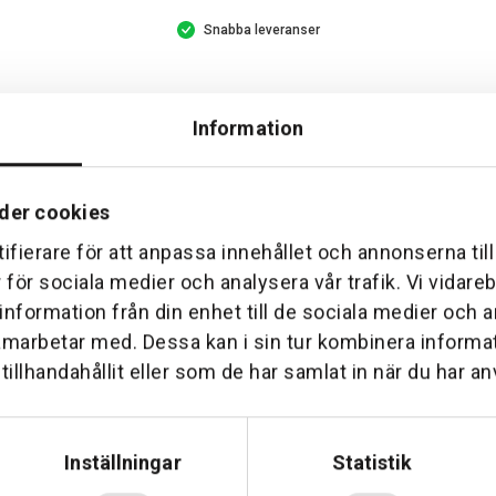
Snabba leveranser
Information
der cookies
ifierare för att anpassa innehållet och annonserna til
r för sociala medier och analysera vår trafik. Vi vidar
 information från din enhet till de sociala medier och
Hemleverans
Över 30 års erfare
amarbetar med. Dessa kan i sin tur kombinera inform
am till din dörr. Oavsett storlek.
Företaget startade 1 januari 1
illhandahållit eller som de har samlat in när du har an
sedan dess haft en god til
Inställningar
Statistik