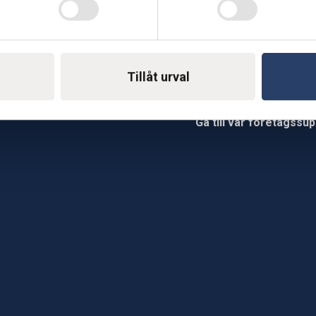
Telefon: 0500-414 1
ing
Tillåt urval
E-mail: support@soderst
e
rkstad
Gå till vår företagssu