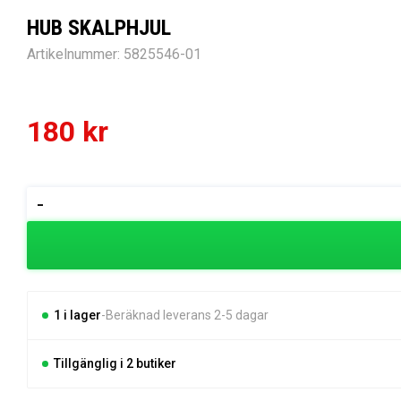
HUB SKALPHJUL
Artikelnummer:
5825546-01
180
kr
HUB
-
SKALPHJUL
mängd
1 i lager
Beräknad leverans 2-5 dagar
Tillgänglig i 2 butiker