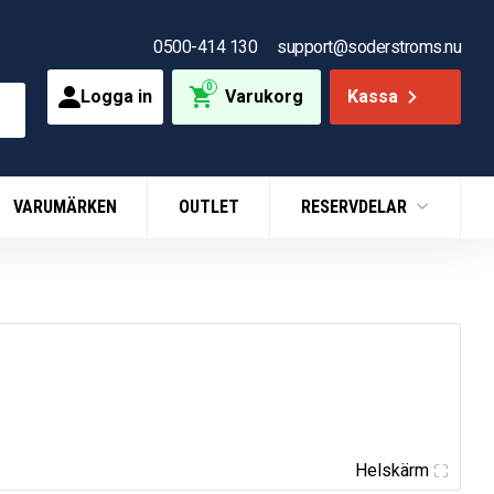
0500-414 130
support@soderstroms.nu
0
Logga in
Varukorg
Kassa
VARUMÄRKEN
OUTLET
RESERVDELAR
Helskärm