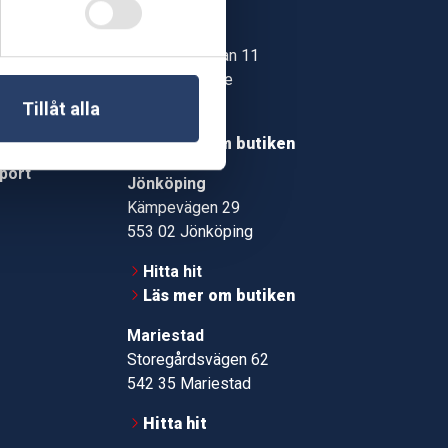
Skövde
Jonstorpsgatan 11
549 37 Skövde
30
Tillåt alla
Hitta hit
roms.nu
Läs mer om butiken
pport
Jönköping
Kämpevägen 29
553 02 Jönköping
Hitta hit
Läs mer om butiken
Mariestad
Storegårdsvägen 62
542 35 Mariestad
Hitta hit