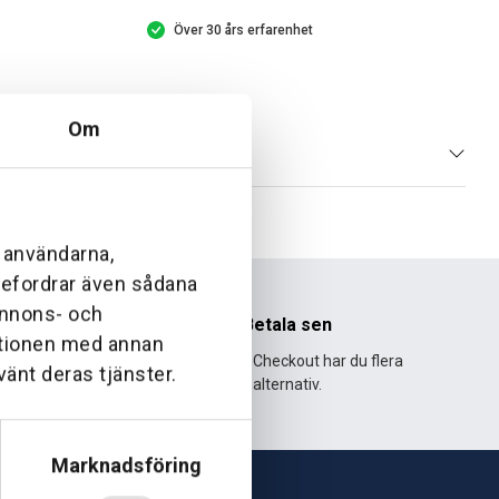
Över 30 års erfarenhet
Om
l användarna,
ebefordrar även sådana
 annons- och
nhet
Betala sen
ationen med annan
995 och har
Med Klarna Checkout har du flera
vänt deras tjänster.
lväxt.
alternativ.
Marknadsföring