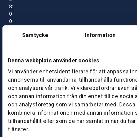
8:
0
0
–
Samtycke
Information
1
7:
0
0
Denna webbplats använder cookies
Vi använder enhetsidentifierare för att anpassa in
B
annonserna till användarna, tillhandahålla funktion
ut
och analysera vår trafik. Vi vidarebefordrar även s
ik
och annan information från din enhet till de socia
S
och analysföretag som vi samarbetar med. Dessa k
k
kombinera informationen med annan information 
ö
tillhandahållit eller som de har samlat in när du ha
v
tjänster.
d
e