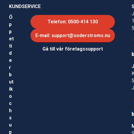
KUNDSERVICE
J
Ö
Telefon: 0500-414 130
p
p
E-mail: support@soderstroms.nu
et
ti
Gå till vår företagssupport
d
e
r
b
ut
ik
o
c
h
s
u
p
S