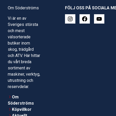
Om Söderströms
FÖLJ OSS PÅ SOCIALA M
Vi är en av
Sveriges största
och mest
välsorterade
butiker inom
skog, trädgård
och ATV. Här hittar
du vårt breda
sortiment av
maskiner, verktyg,
utrustning och
reservdelar.
Om
Söderströms
Köpvillkor
Aktuellt