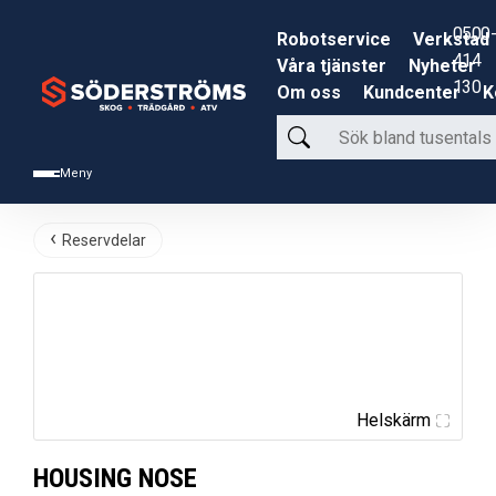
0500-
Robotservice
Verkstad
414
Våra tjänster
Nyheter
130
Om oss
Kundcenter
K
Sök
bland
Meny
tusentals
produkter
Reservdelar
Helskärm
HOUSING NOSE