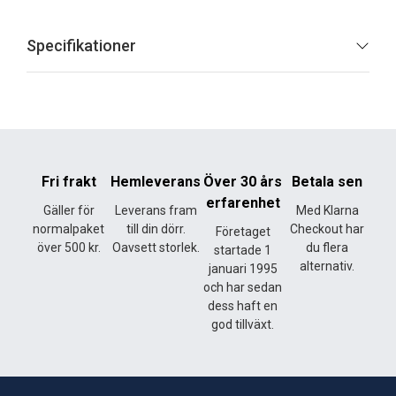
Specifikationer
Fri frakt
Hemleverans
Över 30 års
Betala sen
erfarenhet
Gäller för
Leverans fram
Med Klarna
normalpaket
till din dörr.
Checkout har
Företaget
över 500 kr.
Oavsett storlek.
du flera
startade 1
alternativ.
januari 1995
och har sedan
dess haft en
god tillväxt.