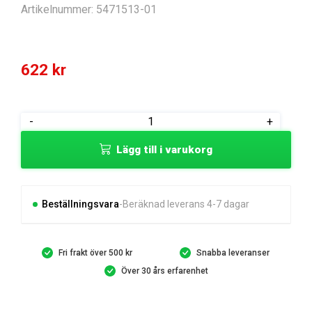
Artikelnummer:
5471513-01
622
kr
HOUSING
-
+
NOSE
Lägg till i varukorg
mängd
Beställningsvara
Beräknad leverans 4-7 dagar
Fri frakt över 500 kr
Snabba leveranser
Över 30 års erfarenhet