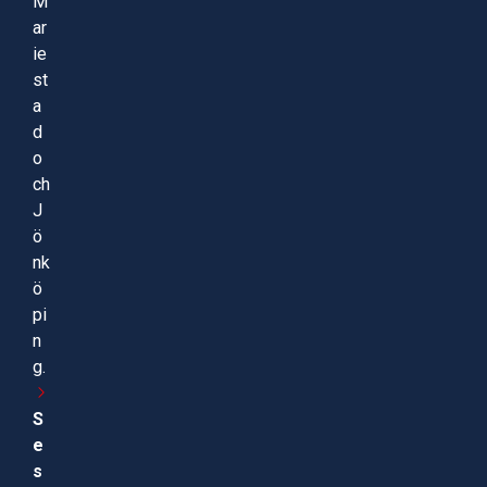
M
ar
ie
st
a
d
o
ch
J
ö
nk
ö
pi
n
g.
S
e
s