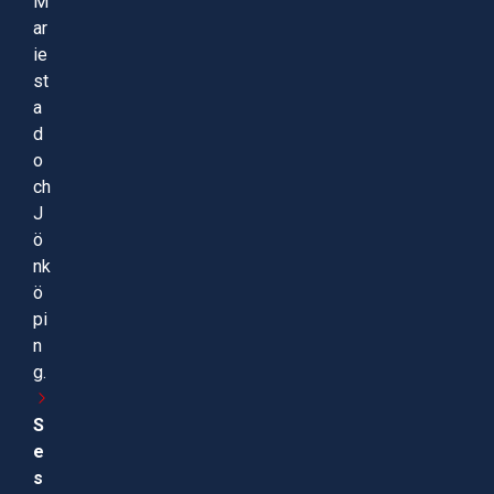
M
ar
ie
st
a
d
o
ch
J
ö
nk
ö
pi
n
g.
S
e
s