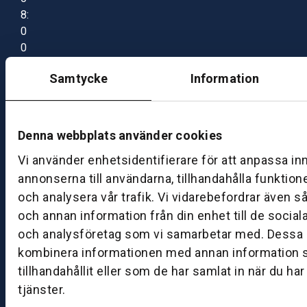
8:
0
0
–
Samtycke
Information
1
7:
0
0
Denna webbplats använder cookies
Vi använder enhetsidentifierare för att anpassa in
B
annonserna till användarna, tillhandahålla funktion
ut
och analysera vår trafik. Vi vidarebefordrar även s
ik
och annan information från din enhet till de socia
S
och analysföretag som vi samarbetar med. Dessa k
k
kombinera informationen med annan information 
ö
tillhandahållit eller som de har samlat in när du ha
v
tjänster.
d
e