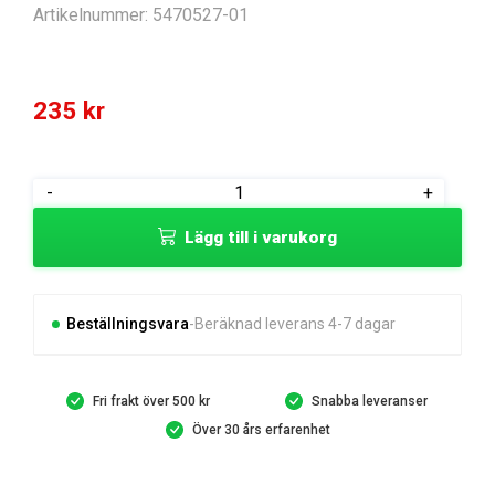
Artikelnummer:
5470527-01
235
kr
HOUSING
-
+
4
Lägg till i varukorg
LINK
CUTTING
SYSTEM
mängd
Beställningsvara
Beräknad leverans 4-7 dagar
Fri frakt över 500 kr
Snabba leveranser
Över 30 års erfarenhet