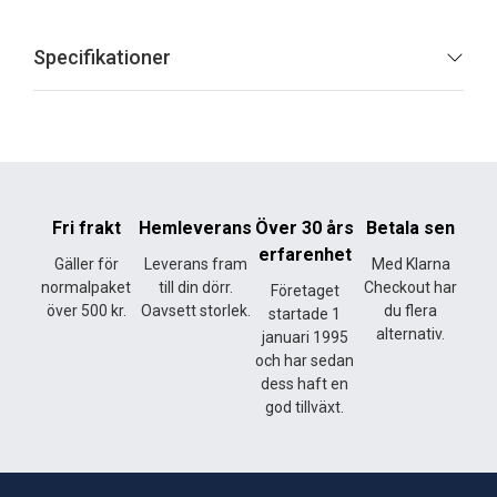
Specifikationer
Fri frakt
Hemleverans
Över 30 års
Betala sen
erfarenhet
Gäller för
Leverans fram
Med Klarna
normalpaket
till din dörr.
Checkout har
Företaget
över 500 kr.
Oavsett storlek.
du flera
startade 1
alternativ.
januari 1995
och har sedan
dess haft en
god tillväxt.