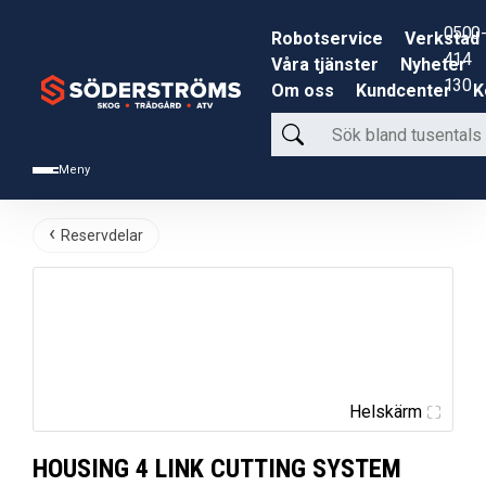
0500-
Robotservice
Verkstad
414
Våra tjänster
Nyheter
130
Om oss
Kundcenter
K
Sök
bland
Meny
tusentals
produkter
Reservdelar
Helskärm
HOUSING 4 LINK CUTTING SYSTEM