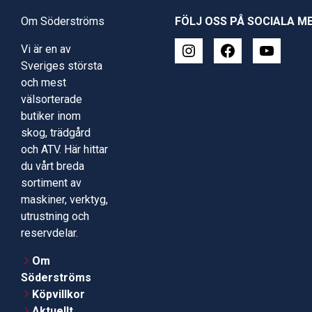
Om Söderströms
FÖLJ OSS PÅ SOCIALA M
Vi är en av
Sveriges största
och mest
välsorterade
butiker inom
skog, trädgård
och ATV. Här hittar
du vårt breda
sortiment av
maskiner, verktyg,
utrustning och
reservdelar.
Om
Söderströms
Köpvillkor
Aktuellt