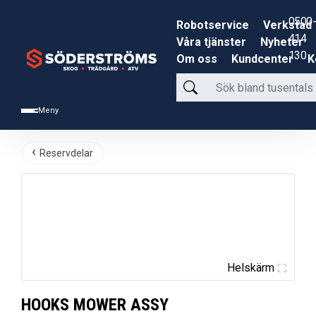
0500-
Robotservice
Verkstad
414
Våra tjänster
Nyheter
130
Om oss
Kundcenter
K
Sök
bland
Meny
tusentals
produkter
Reservdelar
Helskärm
HOOKS MOWER ASSY