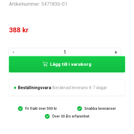
Artikelnummer:
5471836-01
388
kr
HOOKS
-
+
MOWER
Lägg till i varukorg
ASSY
mängd
Beställningsvara
Beräknad leverans 4-7 dagar
Fri frakt över 500 kr
Snabba leveranser
Över 30 års erfarenhet