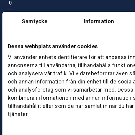
0
–
1
Samtycke
Information
7:
0
0
Denna webbplats använder cookies
Vi använder enhetsidentifierare för att anpassa in
B
annonserna till användarna, tillhandahålla funktion
ut
ik
och analysera vår trafik. Vi vidarebefordrar även s
S
och annan information från din enhet till de socia
k
och analysföretag som vi samarbetar med. Dessa k
ö
kombinera informationen med annan information 
v
tillhandahållit eller som de har samlat in när du ha
d
tjänster.
e
B