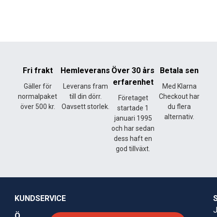
Fri frakt
Hemleverans
Över 30 års
Betala sen
erfarenhet
Gäller för
Leverans fram
Med Klarna
normalpaket
till din dörr.
Checkout har
Företaget
över 500 kr.
Oavsett storlek.
du flera
startade 1
alternativ.
januari 1995
och har sedan
dess haft en
god tillväxt.
KUNDSERVICE
J
Ö